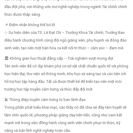
đầu đột phá, nơi những ước mơ nghề nghiệp trong ngành Tài chính chính
thức được thắp sáng.
📌 Điểm nhấn không thể bỏ lỡ:
✨ Sự hiện diện của TS. Lê Đạt Chí – Trưởng Khoa Tài chính, Trưởng Ban
điều hành chương trình cùng đội ngũ giảng viên, phụ huynh và đông đảo
sinh viên, tạo nên một bản hòa ca kết nối tri thức – cảm xúc – đam mê.
🏛️ Không gian học thuật đẳng cấp – Trải nghiệm vượt mong đợi
Tân sinh viên đã có dịp khám phá cơ sở vật chất chuẩn quốc tế với phòng
học hiện đại, thư viện số thông minh, khu học xá sáng tạo và các tiện ích
hỗ trợ học tập hàng đầu. Tất cả được thiết kế để kiến tạo nên một môi
trường học tập truyền cảm hứng và thúc đẩy đổi mới.
🎤 Thông điệp truyền cảm hứng từ ban lãnh đạo
Trong phần phát biểu khai mạc, các thầy cô đã chia sẻ đầy tâm huyết về
tầm nhìn quốc tế, phương pháp giảng dạy tiên tiến, cũng như cam kết
mạnh mẽ trong việc đồng hành cùng sinh viên chinh phục tri thức, kỹ
năng và bản lĩnh nghề nghiệp toàn cầu.