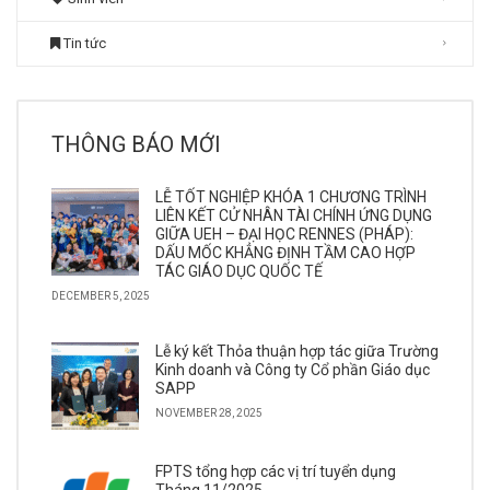
Tin tức
THÔNG BÁO MỚI
LỄ TỐT NGHIỆP KHÓA 1 CHƯƠNG TRÌNH
LIÊN KẾT CỬ NHÂN TÀI CHÍNH ỨNG DỤNG
GIỮA UEH – ĐẠI HỌC RENNES (PHÁP):
DẤU MỐC KHẲNG ĐỊNH TẦM CAO HỢP
TÁC GIÁO DỤC QUỐC TẾ
DECEMBER 5, 2025
Lễ ký kết Thỏa thuận hợp tác giữa Trường
Kinh doanh và Công ty Cổ phần Giáo dục
SAPP
NOVEMBER 28, 2025
FPTS tổng hợp các vị trí tuyển dụng