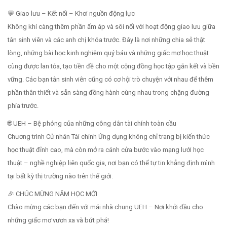
💬 Giao lưu – Kết nối – Khơi nguồn động lực
Không khí càng thêm phần ấm áp và sôi nổi với hoạt động giao lưu giữa
tân sinh viên và các anh chị khóa trước. Đây là nơi những chia sẻ thật
lòng, những bài học kinh nghiệm quý báu và những giấc mơ học thuật
cùng được lan tỏa, tạo tiền đề cho một cộng đồng học tập gắn kết và bền
vững. Các bạn tân sinh viên cũng có cơ hội trò chuyện với nhau để thêm
phần thân thiết và sẵn sàng đồng hành cùng nhau trong chặng đường
phía trước.
🌐 UEH – Bệ phóng của những công dân tài chính toàn cầu
Chương trình Cử nhân Tài chính Ứng dụng không chỉ trang bị kiến thức
học thuật đỉnh cao, mà còn mở ra cánh cửa bước vào mạng lưới học
thuật – nghề nghiệp liên quốc gia, nơi bạn có thể tự tin khẳng định mình
tại bất kỳ thị trường nào trên thế giới.
🎉 CHÚC MỪNG NĂM HỌC MỚI
Chào mừng các bạn đến với mái nhà chung UEH – Nơi khởi đầu cho
những giấc mơ vươn xa và bứt phá!