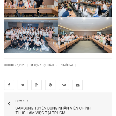
.
|
|
OCTOBER 7, 2025
SỰ KIỆN / HỘI THẢO
TIN NỔI BẬT
Previous
SAMSUNG TUYỂN DỤNG NHÂN VIÊN CHÍNH
THỨC LÀM VIỆC TẠI TP.HCM