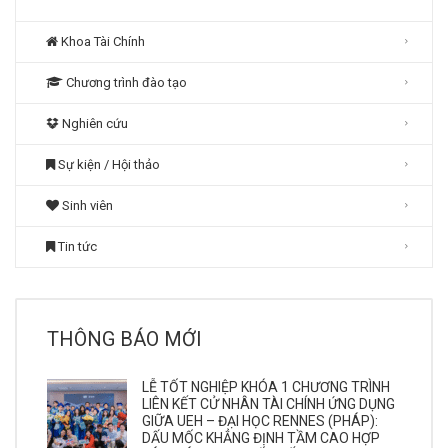
Khoa Tài Chính
Chương trình đào tạo
Nghiên cứu
Sự kiện / Hội thảo
Sinh viên
Tin tức
THÔNG BÁO MỚI
LỄ TỐT NGHIỆP KHÓA 1 CHƯƠNG TRÌNH
LIÊN KẾT CỬ NHÂN TÀI CHÍNH ỨNG DỤNG
GIỮA UEH – ĐẠI HỌC RENNES (PHÁP):
DẤU MỐC KHẲNG ĐỊNH TẦM CAO HỢP