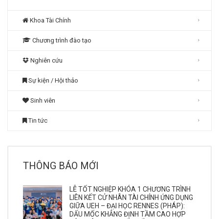
Khoa Tài Chính
Chương trình đào tạo
Nghiên cứu
Sự kiện / Hội thảo
Sinh viên
Tin tức
THÔNG BÁO MỚI
LỄ TỐT NGHIỆP KHÓA 1 CHƯƠNG TRÌNH
LIÊN KẾT CỬ NHÂN TÀI CHÍNH ỨNG DỤNG
GIỮA UEH – ĐẠI HỌC RENNES (PHÁP):
DẤU MỐC KHẲNG ĐỊNH TẦM CAO HỢP