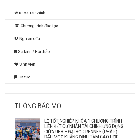
Khoa Tài Chính
Chương trình đào tạo
Nghiên cứu
Sự kiện / Hội thảo
Sinh viên
Tin tức
THÔNG BÁO MỚI
LỄ TỐT NGHIỆP KHÓA 1 CHƯƠNG TRÌNH
LIÊN KẾT CỬ NHÂN TÀI CHÍNH ỨNG DỤNG
GIỮA UEH – ĐẠI HỌC RENNES (PHÁP):
DẤU MỐC KHẲNG ĐỊNH TẦM CAO HỢP