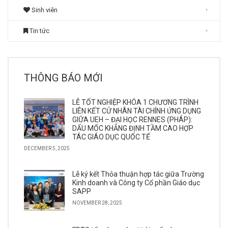
Sinh viên
Tin tức
THÔNG BÁO MỚI
LỄ TỐT NGHIỆP KHÓA 1 CHƯƠNG TRÌNH
LIÊN KẾT CỬ NHÂN TÀI CHÍNH ỨNG DỤNG
GIỮA UEH – ĐẠI HỌC RENNES (PHÁP):
DẤU MỐC KHẲNG ĐỊNH TẦM CAO HỢP
TÁC GIÁO DỤC QUỐC TẾ
DECEMBER 5, 2025
Lễ ký kết Thỏa thuận hợp tác giữa Trường
Kinh doanh và Công ty Cổ phần Giáo dục
SAPP
NOVEMBER 28, 2025