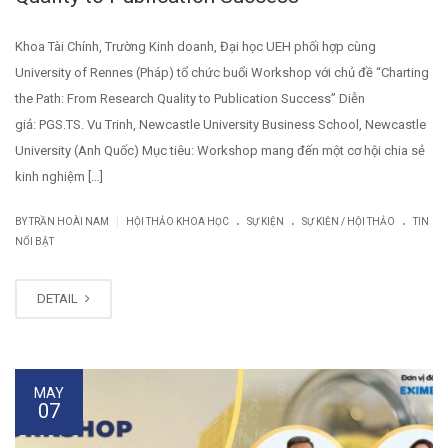
Khoa Tài Chính, Trường Kinh doanh, Đại học UEH phối hợp cùng
University of Rennes (Pháp) tổ chức buổi Workshop với chủ đề “Charting
the Path: From Research Quality to Publication Success” Diễn
giả: PGS.TS. Vu Trinh, Newcastle University Business School, Newcastle
University (Anh Quốc) Mục tiêu: Workshop mang đến một cơ hội chia sẻ
kinh nghiệm […]
.
.
.
|
BY TRẦN HOÀI NAM
HỘI THẢO KHOA HỌC
SỰ KIỆN
SỰ KIỆN / HỘI THẢO
TIN
NỔI BẬT
DETAIL
MAY
07