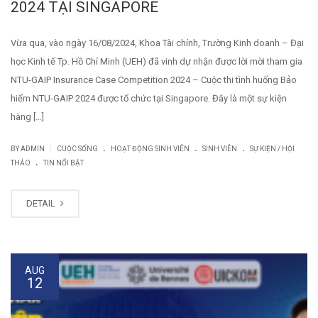
2024 TẠI SINGAPORE
Vừa qua, vào ngày 16/08/2024, Khoa Tài chính, Trường Kinh doanh – Đại
học Kinh tế Tp. Hồ Chí Minh (UEH) đã vinh dự nhận được lời mời tham gia
NTU-GAIP Insurance Case Competition 2024 – Cuộc thi tình huống Bảo
hiểm NTU-GAIP 2024 được tổ chức tại Singapore. Đây là một sự kiện
hàng […]
.
.
.
|
BY
ADMIN
CUỘC SỐNG
HOẠT ĐỘNG SINH VIÊN
SINH VIÊN
SỰ KIỆN / HỘI
.
THẢO
TIN NỔI BẬT
DETAIL
AUG
12