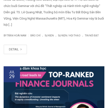
chức buổi Seminar với chủ đề “Thất nghiệp và Hành trình nghề nghiệp”
Diễn giả: TS. Lê Quang Nhật, Trưởng bộ môn Đầu Tư Bất Động Sản Bền
Vững, Viện Công Nghệ Massachusetts (MIT), Hoa Kỳ Seminar này là buổi
hội […]
.
.
.
|
BY TRẦN HOÀI NAM
BÁO CHÍ
SỰ KIỆN
SỰ KIỆN / HỘI THẢO
TIN NỔI BẬT
DETAIL
JUL
29