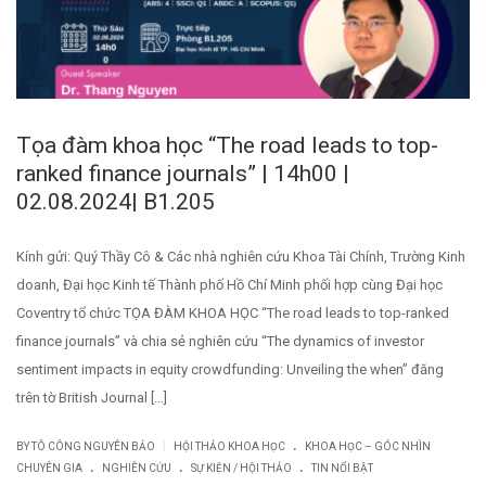
Tọa đàm khoa học “The road leads to top-
ranked finance journals” | 14h00 |
02.08.2024| B1.205
Kính gửi: Quý Thầy Cô & Các nhà nghiên cứu Khoa Tài Chính, Trường Kinh
doanh, Đại học Kinh tế Thành phố Hồ Chí Minh phối hợp cùng Đại học
Coventry tổ chức TỌA ĐÀM KHOA HỌC “The road leads to top-ranked
finance journals” và chia sẻ nghiên cứu “The dynamics of investor
sentiment impacts in equity crowdfunding: Unveiling the when” đăng
trên tờ British Journal […]
.
|
BY TÔ CÔNG NGUYÊN BẢO
HỘI THẢO KHOA HỌC
KHOA HỌC – GÓC NHÌN
.
.
.
CHUYÊN GIA
NGHIÊN CỨU
SỰ KIỆN / HỘI THẢO
TIN NỔI BẬT