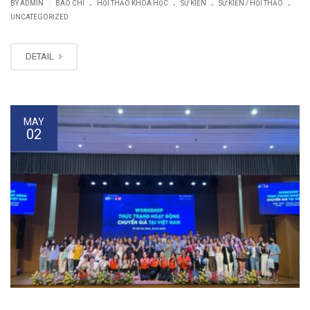
.
.
.
.
|
BY
ADMIN
BÁO CHÍ
HỘI THẢO KHOA HỌC
SỰ KIỆN
SỰ KIỆN / HỘI THẢO
UNCATEGORIZED
DETAIL
MAY
02