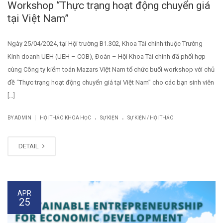
Workshop “Thực trạng hoạt động chuyển giá
tại Việt Nam”
Ngày 25/04/2024, tại Hội trường B1.302, Khoa Tài chính thuộc Trường
Kinh doanh UEH (UEH – COB), Đoàn – Hội Khoa Tài chính đã phối hợp
cùng Công ty kiểm toán Mazars Việt Nam tổ chức buổi workshop với chủ
đề “Thực trạng hoạt động chuyển giá tại Việt Nam” cho các bạn sinh viên
[…]
.
.
|
BY
ADMIN
HỘI THẢO KHOA HỌC
SỰ KIỆN
SỰ KIỆN / HỘI THẢO
DETAIL
APR
25