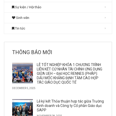
Sự kiện / Hội thảo
Sinh viên
Tin tức
THÔNG BÁO MỚI
LỄ TỐT NGHIỆP KHÓA 1 CHƯƠNG TRÌNH
LIÊN KẾT CỬ NHÂN TÀI CHÍNH ỨNG DỤNG
GIỮA UEH – ĐẠI HỌC RENNES (PHÁP):
DẤU MỐC KHẲNG ĐỊNH TẦM CAO HỢP
TÁC GIÁO DỤC QUỐC TẾ
DECEMBER 5, 2025
Lễ ký kết Thỏa thuận hợp tác giữa Trường
Kinh doanh và Công ty Cổ phần Giáo dục
SAPP
NOVEMBER 28, 2025