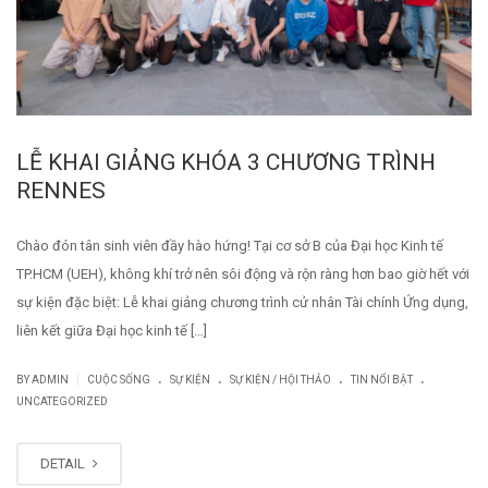
LỄ KHAI GIẢNG KHÓA 3 CHƯƠNG TRÌNH
RENNES
Chào đón tân sinh viên đầy hào hứng! Tại cơ sở B của Đại học Kinh tế
TP.HCM (UEH), không khí trở nên sôi động và rộn ràng hơn bao giờ hết với
sự kiện đặc biệt: Lễ khai giảng chương trình cử nhân Tài chính Ứng dụng,
liên kết giữa Đại học kinh tế […]
.
.
.
.
|
BY
ADMIN
CUỘC SỐNG
SỰ KIỆN
SỰ KIỆN / HỘI THẢO
TIN NỔI BẬT
UNCATEGORIZED
DETAIL