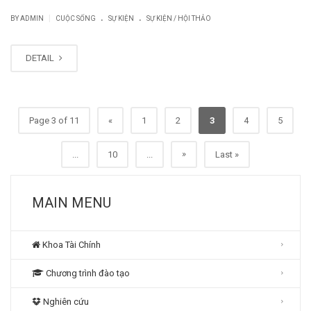
.
.
|
BY
ADMIN
CUỘC SỐNG
SỰ KIỆN
SỰ KIỆN / HỘI THẢO
DETAIL
Page 3 of 11
«
1
2
3
4
5
»
...
10
...
Last »
MAIN MENU
Khoa Tài Chính
Chương trình đào tạo
Nghiên cứu