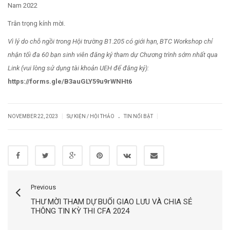
Nam 2022
Trân trọng kính mời.
Vì lý do chỗ ngồi trong Hội trường B1.205 có giới hạn, BTC Workshop chỉ
nhận tối đa 60 bạn sinh viên đăng ký tham dự Chương trình sớm nhất qua
Link (vui lòng sử dụng tài khoản UEH để đăng ký):
https://forms.gle/B3auGLY59u9rWNHt6
.
|
|
NOVEMBER 22, 2023
SỰ KIỆN / HỘI THẢO
TIN NỔI BẬT
Previous
THƯ MỜI THAM DỰ BUỔI GIAO LƯU VÀ CHIA SẺ
THÔNG TIN KỲ THI CFA 2024