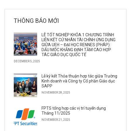
THÔNG BÁO MỚI
LỄ TỐT NGHIỆP KHÓA 1 CHƯƠNG TRÌNH
LIÊN KẾT CỬ NHÂN TÀI CHÍNH ỨNG DỤNG
GIỮA UEH – ĐẠI HỌC RENNES (PHÁP):
DẤU MỐC KHẲNG ĐỊNH TẦM CAO HỢP
TÁC GIÁO DỤC QUỐC TẾ
DECEMBER 5, 2025
Lễ ký kết Thỏa thuận hợp tác giữa Trường
Kinh doanh và Công ty Cổ phần Giáo dục
SAPP
NOVEMBER 28, 2025
FPTS tổng hợp các vị trí tuyển dụng
Tháng 11/2025
NOVEMBER 21, 2025