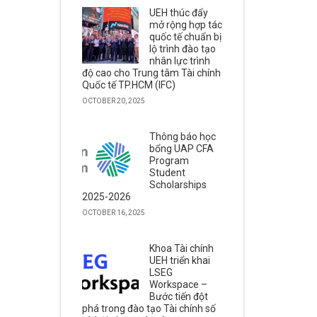
UEH thúc đẩy
mở rộng hợp tác
quốc tế chuẩn bị
lộ trình đào tạo
nhân lực trình
độ cao cho Trung tâm Tài chính
Quốc tế TP.HCM (IFC)
OCTOBER 20, 2025
Thông báo học
bổng UAP CFA
Program
Student
Scholarships
2025-2026
OCTOBER 16, 2025
Khoa Tài chính
UEH triển khai
LSEG
Workspace –
Bước tiến đột
phá trong đào tạo Tài chính số