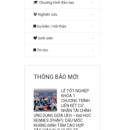
Chương trình đào tạo
Nghiên cứu
Sự kiện / Hội thảo
Sinh viên
Tin tức
THÔNG BÁO MỚI
LỄ TỐT NGHIỆP
KHÓA 1
CHƯƠNG TRÌNH
LIÊN KẾT CỬ
NHÂN TÀI CHÍNH
ỨNG DỤNG GIỮA UEH – ĐẠI HỌC
RENNES (PHÁP): DẤU MỐC
KHẲNG ĐỊNH TẦM CAO HỢP