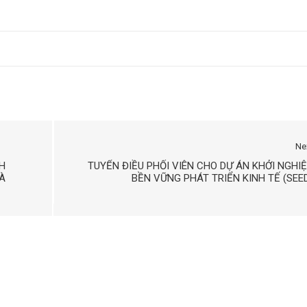
Ne
H
TUYỂN ĐIỀU PHỐI VIÊN CHO DỰ ÁN KHỞI NGHI
À
BỀN VỮNG PHÁT TRIỂN KINH TẾ (SEE