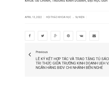
KHOA TÀI CHÍNH, TRƯỜNG KINH DOANH, ĐẠI HỌC UEH
.
|
|
APRIL 13, 2022
HỘI THẢO KHOA HỌC
SỰ KIỆN
Previous
LỄ KÝ KẾT HỢP TÁC VÀ TRAO TẶNG TỦ SÁC
TRI THỨC GIỮA TRƯỜNG KINH DOANH UEH V
NGÂN HÀNG BIDV CHI NHÁNH BẾN NGHÉ