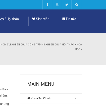
ện / Hội thảo
Sinh viên
Tin tức
HOME
\
NGHIÊN CỨU
\
CÔNG TRÌNH NGHIÊN CỨU
\
HỘI THẢO KHOA
HỌC
\
MAIN MENU
ần Bảo
nhằm:
Khoa Tài Chính
à những