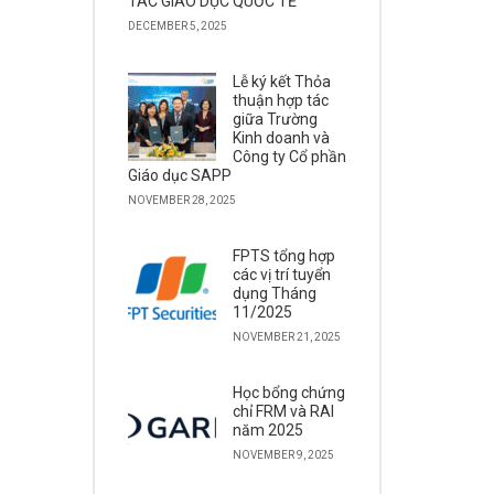
TÁC GIÁO DỤC QUỐC TẾ
DECEMBER 5, 2025
Lễ ký kết Thỏa
thuận hợp tác
giữa Trường
Kinh doanh và
Công ty Cổ phần
Giáo dục SAPP
NOVEMBER 28, 2025
FPTS tổng hợp
các vị trí tuyển
dụng Tháng
11/2025
NOVEMBER 21, 2025
Học bổng chứng
chỉ FRM và RAI
năm 2025
NOVEMBER 9, 2025