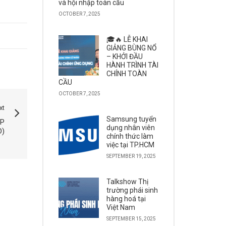
và hội nhập toàn cầu
OCTOBER 7, 2025
🎓🔥 LỄ KHAI
GIẢNG BÙNG NỔ
– KHỞI ĐẦU
HÀNH TRÌNH TÀI
CHÍNH TOÀN
CẦU
OCTOBER 7, 2025
xt
Samsung tuyển
ỆP
dụng nhân viên
D)
chính thức làm
việc tại TP.HCM
SEPTEMBER 19, 2025
Talkshow Thị
trường phái sinh
hàng hoá tại
Việt Nam
SEPTEMBER 15, 2025