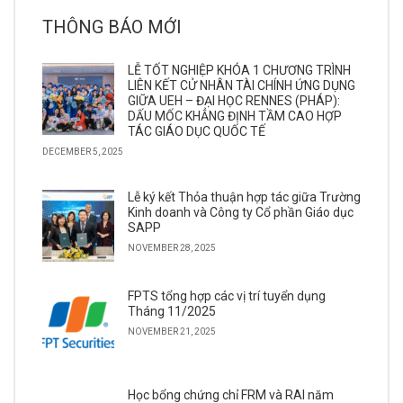
THÔNG BÁO MỚI
LỄ TỐT NGHIỆP KHÓA 1 CHƯƠNG TRÌNH
LIÊN KẾT CỬ NHÂN TÀI CHÍNH ỨNG DỤNG
GIỮA UEH – ĐẠI HỌC RENNES (PHÁP):
DẤU MỐC KHẲNG ĐỊNH TẦM CAO HỢP
TÁC GIÁO DỤC QUỐC TẾ
DECEMBER 5, 2025
Lễ ký kết Thỏa thuận hợp tác giữa Trường
Kinh doanh và Công ty Cổ phần Giáo dục
SAPP
NOVEMBER 28, 2025
FPTS tổng hợp các vị trí tuyển dụng
Tháng 11/2025
NOVEMBER 21, 2025
Học bổng chứng chỉ FRM và RAI năm