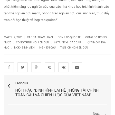
phát triển năng lực nghiên cứu của các nhà khoa học trẻ, hình thành các
tập thể nghiên cứu mạnh, phong trào nghiên cứu của sinh viên, thúc đẩy
trao đổi học thuật và hợp tác quốc tế.
.
.
|
MARCH 2, 2021
CÁC BÀI THAM LUẬN
CÔNG BỐ QUỐC TẾ
CÔNG BỐ TRONG
.
.
.
NƯỚC
CÔNG TRÌNH NGHIÊN CỨU
ĐỀ TÀI NCKH CÁC CẤP
HỘI THẢO KHOA
.
.
.
|
HỌC
NCKH SINH VIÊN
NGHIÊN CỨU
TIỆN ÍCH NGHIÊN CỨU
Previous
HỘI THẢO "ĐỊNH HÌNH LẠI HỆ THỐNG TÀI CHÍNH
TOÀN CẦU VÀ CHIẾN LƯỢC CỦA VIỆT NAM”
Next