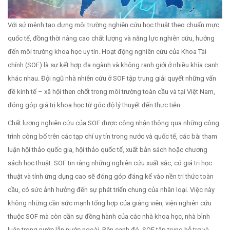
Với sứ mệnh tạo dựng môi trường nghiên cứu học thuật theo chuẩn mực
quốc tế, đồng thời nâng cao chất lượng và năng lực nghiên cứu, hướng
đến môi trường khoa học uy tín. Hoạt động nghiên cứu của Khoa Tài
chính (SOF) là sự kết hợp đa ngành và không ranh giới ở nhiều khía cạnh
khác nhau. Đội ngũ nhà nhiên cứu ở SOF tập trung giải quyết những vấn
đề kinh tế – xã hội then chốt trong môi trường toàn cầu và tại Việt Nam,
đóng góp giá trị khoa học từ góc độ lý thuyết đến thực tiễn.
Chất lượng nghiên cứu của SOF được công nhận thông qua những công
trình công bố trên các tạp chí uy tín trong nước và quốc tế, các bài tham
luận hội thảo quốc gia, hội thảo quốc tế, xuất bản sách hoặc chương
sách học thuật. SOF tin rằng những nghiên cứu xuất sắc, có giá trị học
thuật và tính ứng dụng cao sẽ đóng góp đáng kể vào nền tri thức toàn
cầu, có sức ảnh hưởng đến sự phát triển chung của nhân loại. Việc này
không những cần sức mạnh tổng hợp của giảng viên, viện nghiên cứu
thuộc SOF mà còn cần sự đồng hành của các nhà khoa học, nhà bình
luận trong nước lẫn nước ngoài. Bên cạnh đó, SOF tập trung hỗ trợ và