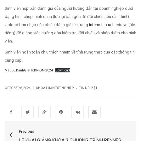
Sinh viên nộp bản đánh giá của người hướng dẫn tại doanh nghiệp dưới
dạng hình chụp, hình scan (lưu lại bản gốc để đối chiếu nếu cần thiết).
Upload bản chụp của phiếu đánh giá lên trang
internship.ueh.edu.vn
(file
riêng) để giảng viên hướng dẫn kiểm tra, đối chiếu và nhập điểm cho sinh
viên.
Sinh viên hoàn toàn chịu trách nhiệm về tính trung thực của các thông tin
cung cấp.
Mau06.DanhGiaHKDN-DN-2024
Download
.
|
|
OCTOBER 6, 2024
KHÓA LUẬN TỐT NGHIỆP
TIN NỔI BẬT
Previous
LỄ KHAI GIẢNG KHÓA 3 CHƯƠNG TRÌNH RENNES