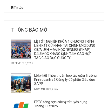
Tin tức
THÔNG BÁO MỚI
LỄ TỐT NGHIỆP KHÓA 1 CHƯƠNG TRÌNH
LIÊN KẾT CỬ NHÂN TÀI CHÍNH ỨNG DỤNG
GIỮA UEH – ĐẠI HỌC RENNES (PHÁP):
DẤU MỐC KHẲNG ĐỊNH TẦM CAO HỢP
TÁC GIÁO DỤC QUỐC TẾ
DECEMBER 5, 2025
Lễ ký kết Thỏa thuận hợp tác giữa Trường
Kinh doanh và Công ty Cổ phần Giáo dục
SAPP
NOVEMBER 28, 2025
FPTS tổng hợp các vị trí tuyển dụng
Tháng 11/2025