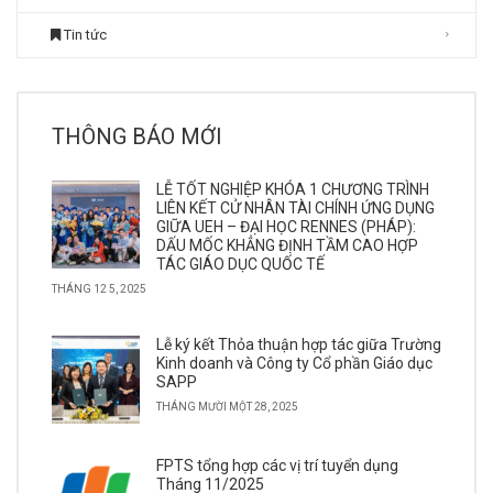
Tin tức
THÔNG BÁO MỚI
LỄ TỐT NGHIỆP KHÓA 1 CHƯƠNG TRÌNH
LIÊN KẾT CỬ NHÂN TÀI CHÍNH ỨNG DỤNG
GIỮA UEH – ĐẠI HỌC RENNES (PHÁP):
DẤU MỐC KHẲNG ĐỊNH TẦM CAO HỢP
TÁC GIÁO DỤC QUỐC TẾ
THÁNG 12 5, 2025
Lễ ký kết Thỏa thuận hợp tác giữa Trường
Kinh doanh và Công ty Cổ phần Giáo dục
SAPP
THÁNG MƯỜI MỘT 28, 2025
FPTS tổng hợp các vị trí tuyển dụng
Tháng 11/2025