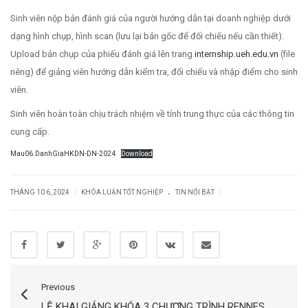
Sinh viên nộp bản đánh giá của người hướng dẫn tại doanh nghiệp dưới
dạng hình chụp, hình scan (lưu lại bản gốc để đối chiếu nếu cần thiết).
Upload bản chụp của phiếu đánh giá lên trang
internship.ueh.edu.vn
(file
riêng) để giảng viên hướng dẫn kiểm tra, đối chiếu và nhập điểm cho sinh
viên.
Sinh viên hoàn toàn chịu trách nhiệm về tính trung thực của các thông tin
cung cấp.
Mau06.DanhGiaHKDN-DN-2024
Download
.
|
|
THÁNG 10 6, 2024
KHÓA LUẬN TỐT NGHIỆP
TIN NỔI BẬT
Previous
LỄ KHAI GIẢNG KHÓA 3 CHƯƠNG TRÌNH RENNES