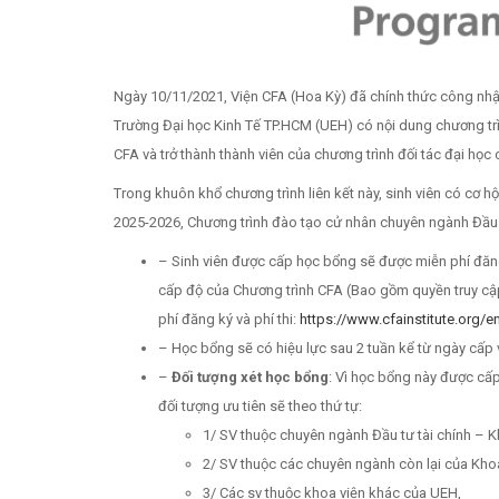
Ngày 10/11/2021, Viện CFA (Hoa Kỳ) đã chính thức công nhậ
Trường Đại học Kinh Tế TP.HCM (UEH) có nội dung chương trì
CFA và trở thành thành viên của chương trình đối tác đại học c
Trong khuôn khổ chương trình liên kết này, sinh viên có cơ
2025-2026, Chương trình đào tạo cử nhân chuyên ngành Đầu
– Sinh viên được cấp học bổng sẽ được miễn phí đăng
cấp độ của Chương trình CFA (Bao gồm quyền truy cập
phí đăng ký và phí thi:
https://www.cfainstitute.org
– Học bổng sẽ có hiệu lực sau 2 tuần kể từ ngày cấp 
–
Đối tượng xét học bổng
: Vì học bổng này được cấp
đối tượng ưu tiên sẽ theo thứ tự:
1/ SV thuộc chuyên ngành Đầu tư tài chính – K
2/ SV thuộc các chuyên ngành còn lại của Kho
3/ Các sv thuộc khoa viện khác của UEH,