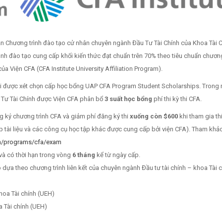
n Chương trình đào tạo cử nhân chuyên ngành Đầu Tư Tài Chính của Khoa Tài 
nh đào tạo cung cấp khối kiến thức đạt chuẩn trên 70% theo tiêu chuẩn chương
ủa Viện CFA (CFA Institute University Affiliation Program).
 hội được xét chọn cấp học bổng UAP CFA Program Student Scholarships. Trong
 Tư Tài Chính được Viện CFA phân bổ
3 suất học bổng
phí thi kỳ thi CFA.
 ký chương trình CFA và giảm phí đăng ký thi
xuống còn $600
khi tham gia th
 tài liệu và các công cụ học tập khác được cung cấp bởi viện CFA). Tham khả
/en/programs/cfa/exam
và có thời hạn trong vòng
6 tháng
kể từ ngày cấp.
 dựa theo chương trình liên kết của chuyên ngành Đầu tư tài chính – khoa Tài 
hoa Tài chính (UEH)
a Tài chính (UEH)