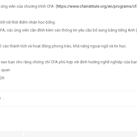
h ứng viên của chương trình CFA (
https://www.cfainstitute.org/en/programs/cf
tính tới thời điểm nhận học bổng.
 CFA, các ứng viên cần đính kèm các thông tin yêu cầu bổ sung bằng tiếng Anh
 rõ các thành tích và hoạt động phong trào, khả năng ngoại ngữ và tin học.
h tại sao bạn cho rằng chứng chỉ CFA phù hợp với định hướng nghề nghiệp của bạn
n quan
026
|
T