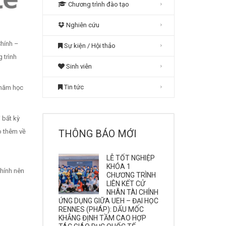
Chương trình đào tạo
Nghiên cứu
Chính –
Sự kiện / Hội thảo
 trình
Sinh viên
Tin tức
 năm học
i bất kỳ
THÔNG BÁO MỚI
o thêm về
LỄ TỐT NGHIỆP
KHÓA 1
chính nên
CHƯƠNG TRÌNH
LIÊN KẾT CỬ
NHÂN TÀI CHÍNH
ỨNG DỤNG GIỮA UEH – ĐẠI HỌC
RENNES (PHÁP): DẤU MỐC
KHẲNG ĐỊNH TẦM CAO HỢP