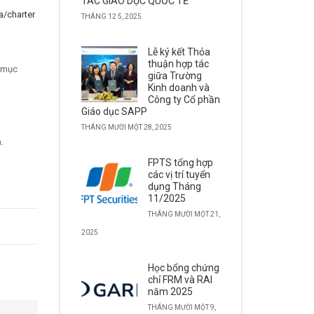
TÁC GIÁO DỤC QUỐC TẾ
a/charter
THÁNG 12 5, 2025
Lễ ký kết Thỏa
thuận hợp tác
 (mục
giữa Trường
Kinh doanh và
Công ty Cổ phần
Giáo dục SAPP
THÁNG MƯỜI MỘT 28, 2025
.
FPTS tổng hợp
các vị trí tuyển
dụng Tháng
11/2025
THÁNG MƯỜI MỘT 21,
2025
Học bổng chứng
chỉ FRM và RAI
năm 2025
THÁNG MƯỜI MỘT 9,