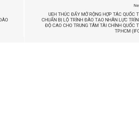
Ne
UEH THÚC ĐẨY MỞ RỘNG HỢP TÁC QUỐC 
 ĐÀO
CHUẨN BỊ LỘ TRÌNH ĐÀO TẠO NHÂN LỰC TRÌ
ĐỘ CAO CHO TRUNG TÂM TÀI CHÍNH QUỐC 
TP.HCM (IF