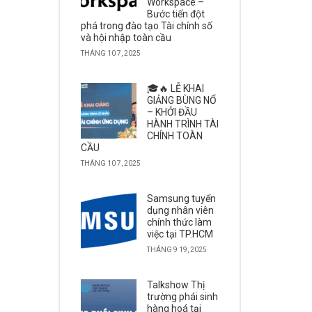
Workspace –
Bước tiến đột
phá trong đào tạo Tài chính số
và hội nhập toàn cầu
THÁNG 10 7, 2025
🎓🔥 LỄ KHAI
GIẢNG BÙNG NỔ
– KHỞI ĐẦU
HÀNH TRÌNH TÀI
CHÍNH TOÀN
CẦU
THÁNG 10 7, 2025
Samsung tuyển
dụng nhân viên
chính thức làm
việc tại TP.HCM
THÁNG 9 19, 2025
Talkshow Thị
trường phái sinh
hàng hoá tại