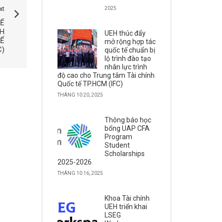
xt
2025
TẾ
NH
UEH thúc đẩy
TẾ
mở rộng hợp tác
C)
quốc tế chuẩn bị
lộ trình đào tạo
nhân lực trình
độ cao cho Trung tâm Tài chính
Quốc tế TP.HCM (IFC)
THÁNG 10 20, 2025
Thông báo học
bổng UAP CFA
Program
Student
Scholarships
2025-2026
THÁNG 10 16, 2025
Khoa Tài chính
UEH triển khai
LSEG