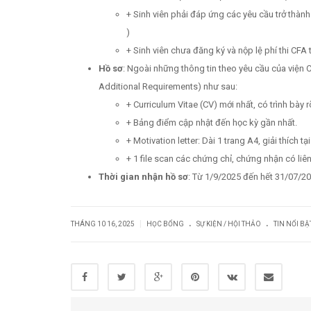
+ Sinh viên phải đáp ứng các yêu cầu trở thàn
)
+ Sinh viên chưa đăng ký và nộp lệ phí thi CFA 
Hồ sơ
: Ngoài những thông tin theo yêu cầu của viện
Additional Requirements) như sau:
+ Curriculum Vitae (CV) mới nhất, có trình bày
+ Bảng điểm cập nhật đến học kỳ gần nhất.
+ Motivation letter: Dài 1 trang A4, giải thíc
+ 1 file scan các chứng chỉ, chứng nhận có liê
Thời gian nhận hồ sơ
: Từ 1/9/2025 đến hết 31/07/2
.
.
|
THÁNG 10 16, 2025
HỌC BỔNG
SỰ KIỆN / HỘI THẢO
TIN NỔI BẬ