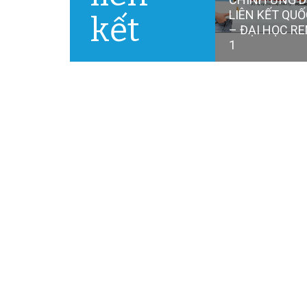
LIÊN KẾT QUỐ
kết
– ĐẠI HỌC R
1