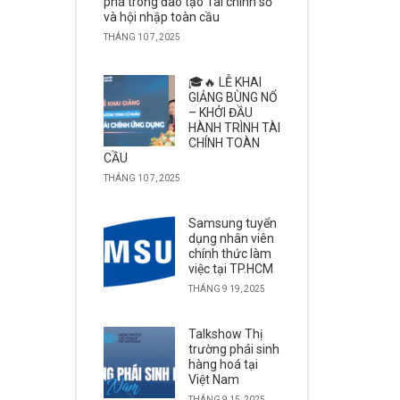
phá trong đào tạo Tài chính số
và hội nhập toàn cầu
THÁNG 10 7, 2025
🎓🔥 LỄ KHAI
GIẢNG BÙNG NỔ
– KHỞI ĐẦU
HÀNH TRÌNH TÀI
CHÍNH TOÀN
CẦU
THÁNG 10 7, 2025
Samsung tuyển
dụng nhân viên
chính thức làm
việc tại TP.HCM
THÁNG 9 19, 2025
Talkshow Thị
trường phái sinh
hàng hoá tại
Việt Nam
THÁNG 9 15, 2025