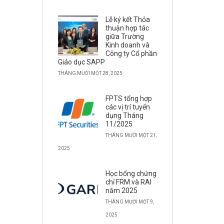
Lễ ký kết Thỏa
thuận hợp tác
giữa Trường
Kinh doanh và
Công ty Cổ phần
Giáo dục SAPP
THÁNG MƯỜI MỘT 28, 2025
FPTS tổng hợp
các vị trí tuyển
dụng Tháng
11/2025
THÁNG MƯỜI MỘT 21,
2025
Học bổng chứng
chỉ FRM và RAI
năm 2025
THÁNG MƯỜI MỘT 9,
2025