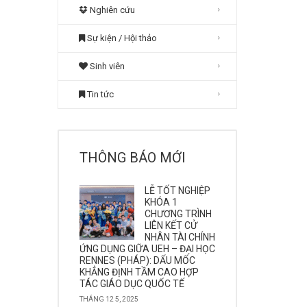
Nghiên cứu
Sự kiện / Hội thảo
Sinh viên
Tin tức
THÔNG BÁO MỚI
LỄ TỐT NGHIỆP
KHÓA 1
CHƯƠNG TRÌNH
LIÊN KẾT CỬ
NHÂN TÀI CHÍNH
ỨNG DỤNG GIỮA UEH – ĐẠI HỌC
RENNES (PHÁP): DẤU MỐC
KHẲNG ĐỊNH TẦM CAO HỢP
TÁC GIÁO DỤC QUỐC TẾ
THÁNG 12 5, 2025