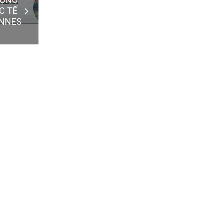
C TẾ
ENNES