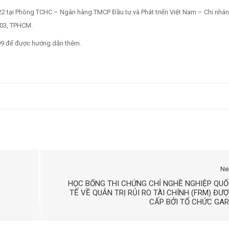
22 tại Phòng TCHC – Ngân hàng TMCP Đầu tư và Phát triển Việt Nam – Chi nhá
 03, TPHCM.
99 để được hướng dẫn thêm.
Ne
HỌC BỔNG THI CHỨNG CHỈ NGHỀ NGHIỆP QU
TẾ VỀ QUẢN TRỊ RỦI RO TÀI CHÍNH (FRM) ĐƯ
CẤP BỞI TỔ CHỨC GA