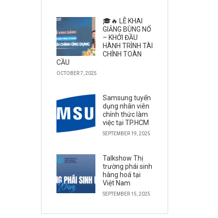
🎓🔥 LỄ KHAI
GIẢNG BÙNG NỔ
– KHỞI ĐẦU
HÀNH TRÌNH TÀI
CHÍNH TOÀN
CẦU
OCTOBER 7, 2025
Samsung tuyển
dụng nhân viên
chính thức làm
việc tại TP.HCM
SEPTEMBER 19, 2025
Talkshow Thị
trường phái sinh
hàng hoá tại
Việt Nam
SEPTEMBER 15, 2025