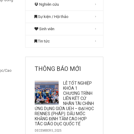
Nghiên cứu
Sự kiện / Hội thảo
Sinh viên
Tin tức
THÔNG BÁO MỚI
học/Cao
LỄ TỐT NGHIỆP
KHÓA 1
CHƯƠNG TRÌNH
LIÊN KẾT CỬ
NHÂN TÀI CHÍNH
ỨNG DỤNG GIỮA UEH – ĐẠI HỌC
RENNES (PHÁP): DẤU MỐC
KHẲNG ĐỊNH TẦM CAO HỢP
TÁC GIÁO DỤC QUỐC TẾ
DECEMBER 5, 2025