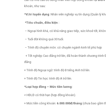
khoán, như sau:
*
Vị trí tuyển dụng
: Nhân viên nghiệp vụ tín dụng (Quản lý k
*Tiêu chuẩn, điều kiện :
– Ngoại hình khá, có khả năng giao tiếp, sức khoẻ tố
– Tuổi đời không quá 30 tuổi.
– Trình độ chuyên môn: có chuyên ngành kinh tế phù hợp
+ Tốt nghiệp Cao đẳng trở lên, đã hoàn thành chương trình
đẳng
+ Trình độ Ngoại ngữ: trình độ B tiếng Anh trở lên.
+ Trình độ Tin học: trình độ A trở lên.
*Loại hợp đồng – Mức tiền lương:
+
HĐLĐ có thời hạn (hợp đồng khoán).
+ Mức tiền công khoán:
6.000.000đ/tháng
(chưa bao gồm th