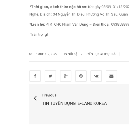
*Thời gian, cách thức nộp hồ sơ:
từ ngày 08/09- 31/12/20
Nghé, Địa chỉ: 34 Nguyễn Thị Diệu, Phường Võ Thị Sáu, Quận
*Liên hệ
: PTP.TCHC Phạm Văn Dũng – Điện thoại: 09385889
Trân trọng!
.
|
|
SEPTEMBER 12, 2022
TIN NỔI BẬT
TUYỂN DỤNG/ THỰC TÂP
Previous
TIN TUYỂN DỤNG: E-LAND KOREA