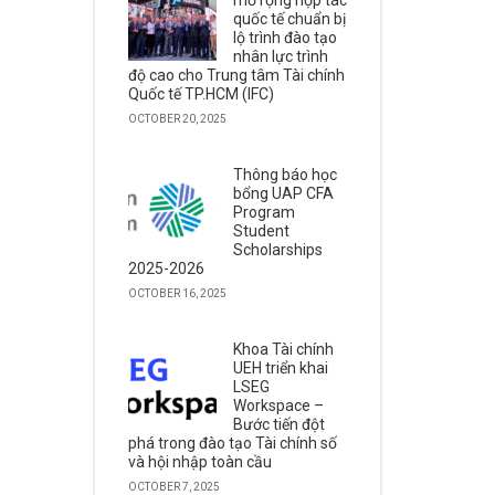
mở rộng hợp tác
quốc tế chuẩn bị
lộ trình đào tạo
nhân lực trình
độ cao cho Trung tâm Tài chính
Quốc tế TP.HCM (IFC)
OCTOBER 20, 2025
Thông báo học
bổng UAP CFA
Program
Student
Scholarships
2025-2026
OCTOBER 16, 2025
Khoa Tài chính
UEH triển khai
LSEG
Workspace –
Bước tiến đột
phá trong đào tạo Tài chính số
và hội nhập toàn cầu
OCTOBER 7, 2025