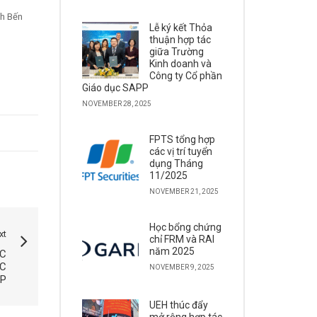
nh Bến
Lễ ký kết Thỏa
thuận hợp tác
giữa Trường
Kinh doanh và
Công ty Cổ phần
Giáo dục SAPP
NOVEMBER 28, 2025
FPTS tổng hợp
các vị trí tuyển
dụng Tháng
11/2025
NOVEMBER 21, 2025
Học bổng chứng
xt
chỉ FRM và RAI
năm 2025
ỐC
ỢC
NOVEMBER 9, 2025
RP
UEH thúc đẩy