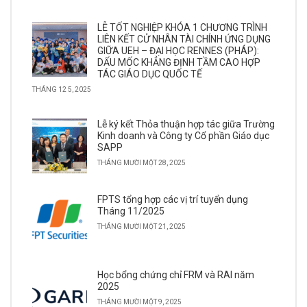
LỄ TỐT NGHIỆP KHÓA 1 CHƯƠNG TRÌNH
LIÊN KẾT CỬ NHÂN TÀI CHÍNH ỨNG DỤNG
GIỮA UEH – ĐẠI HỌC RENNES (PHÁP):
DẤU MỐC KHẲNG ĐỊNH TẦM CAO HỢP
TÁC GIÁO DỤC QUỐC TẾ
THÁNG 12 5, 2025
Lễ ký kết Thỏa thuận hợp tác giữa Trường
Kinh doanh và Công ty Cổ phần Giáo dục
SAPP
THÁNG MƯỜI MỘT 28, 2025
FPTS tổng hợp các vị trí tuyển dụng
Tháng 11/2025
THÁNG MƯỜI MỘT 21, 2025
Học bổng chứng chỉ FRM và RAI năm
2025
THÁNG MƯỜI MỘT 9, 2025