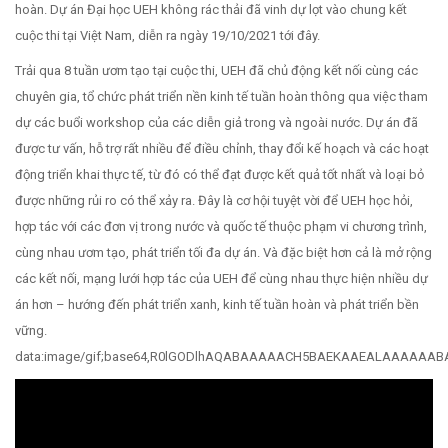
hoàn. Dự án Đại học UEH không rác thải đã vinh dự lọt vào chung kết
cuộc thi tại Việt Nam, diễn ra ngày 19/10/2021 tới đây.
Trải qua 8 tuần ươm tạo tại cuộc thi, UEH đã chủ động kết nối cùng các
chuyên gia, tổ chức phát triển nền kinh tế tuần hoàn thông qua việc tham
dự các buổi workshop của các diễn giả trong và ngoài nước. Dự án đã
được tư vấn, hỗ trợ rất nhiều để điều chỉnh, thay đổi kế hoạch và các hoạt
động triển khai thực tế, từ đó có thể đạt được kết quả tốt nhất và loại bỏ
được những rủi ro có thể xảy ra. Đây là cơ hội tuyệt vời để UEH học hỏi,
hợp tác với các đơn vị trong nước và quốc tế thuộc phạm vi chương trình,
cùng nhau ươm tạo, phát triển tối đa dự án. Và đặc biệt hơn cả là mở rộng
các kết nối, mạng lưới hợp tác của UEH để cùng nhau thực hiện nhiều dự
án hơn – hướng đến phát triển xanh, kinh tế tuần hoàn và phát triển bền
vững.
data:image/gif;base64,R0lGODlhAQABAAAAACH5BAEKAAEALAAAAAA