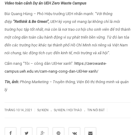
Video toàn cảnh Dự án UEH Zero Waste Campus
Bùi Quang Hùng – Phó Hiệu trưởng UEH nhấn mạnh:
“Với thông
điệp
“Rethink & Be Green”,
UEH kỳ vọng sẽ mang lại không chỉ là môi
trường học tập tốt nhất, mà còn là nơi trao cơ hội cho sinh viên để trở thành
một công dân toàn cầu hành động vì sự phát triển bền vững. Từ đó lan tỏa
đến các trường học khác tại thành phố Hồ Chí Minh nói riêng và Việt Nam
nói chung, tác động tích cực đến kinh tế, môi trường và xã hội”.
Cẩm nang “Tôi – công dân UEHer xanh”:
https://zerowaste-
campus.ueh.edu.vn/cam-nang-cong-dan-UEHer-xanh/
Tin, ảnh:
Phòng Marketing – Truyền thông, Viện Đô thị thông minh và quản
lý
.
.
|
|
THÁNG 10 14, 2021
SỰ KIỆN
SỰ KIỆN / HỘI THẢO
TIN NỔI BẬT