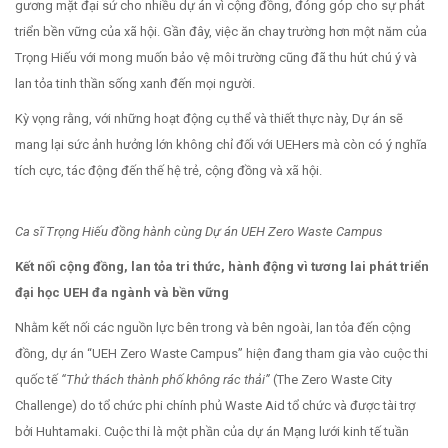
gương mặt đại sứ cho nhiều dự án vì cộng đồng, đóng góp cho sự phát
triển bền vững của xã hội. Gần đây, việc ăn chay trường hơn một năm của
Trọng Hiếu với mong muốn bảo vệ môi trường cũng đã thu hút chú ý và
lan tỏa tinh thần sống xanh đến mọi người.
Kỳ vọng rằng, với những hoạt động cụ thể và thiết thực này, Dự án sẽ
mang lại sức ảnh hưởng lớn không chỉ đối với UEHers mà còn có ý nghĩa
tích cực, tác động đến thế hệ trẻ, cộng đồng và xã hội.
Ca sĩ Trọng Hiếu đồng hành cùng Dự án UEH Zero Waste Campus
Kết nối cộng đồng, lan tỏa tri thức, hành động vì tương lai phát triển
đại học UEH đa ngành và bền vững
Nhằm kết nối các nguồn lực bên trong và bên ngoài, lan tỏa đến cộng
đồng, dự án “UEH Zero Waste Campus” hiện đang tham gia vào cuộc thi
quốc tế
“
Thử thách thành phố không rác thải”
(The Zero Waste City
Challenge) do tổ chức phi chính phủ Waste Aid tổ chức và được tài trợ
bởi Huhtamaki. Cuộc thi là một phần của dự án Mạng lưới kinh tế tuần