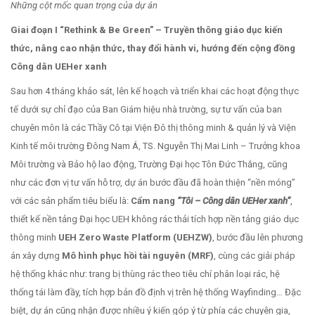
Những cột mốc quan trọng của dự án
Giai đoạn I “Rethink & Be Green” – Truyền thông giáo dục kiến
thức, nâng cao nhận thức, thay đổi hành vi, hướng đến cộng đồng
Công dân UEHer xanh
Sau hơn 4 tháng khảo sát, lên kế hoạch và triển khai các hoạt động thực
tế dưới sự chỉ đạo của Ban Giám hiệu nhà trường, sự tư vấn của ban
chuyên môn là các Thầy Cô tại Viện Đô thị thông minh & quản lý và Viện
Kinh tế môi trường Đông Nam Á, TS. Nguyễn Thị Mai Linh – Trưởng khoa
Môi trường và Bảo hộ lao động, Trường Đại học Tôn Đức Thắng, cũng
như các đơn vị tư vấn hỗ trợ, dự án bước đầu đã hoàn thiện “nền móng”
với các sản phẩm tiêu biểu là:
Cẩm nang
“Tôi – Công dân UEHer xanh”
,
thiết kế nền tảng Đại học UEH không rác thải tích hợp nền tảng giáo dục
thông minh
UEH Zero Waste Platform (UEHZW)
, bước đầu lên phương
án xây dựng
Mô hình phục hồi tài nguyên (MRF)
, cùng các giải pháp
hệ thống khác như: trang bị thùng rác theo tiêu chí phân loại rác, hệ
thống tái làm đầy, tích hợp bản đồ định vị trên hệ thống Wayfinding… Đặc
biệt, dự án cũng nhận được nhiều ý kiến góp ý từ phía các chuyên gia,