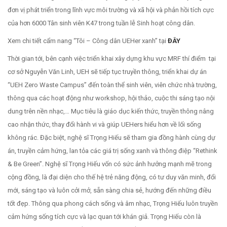
đơn vị phát triển trong lĩnh vực môi trường và xã hội và phản hồi tích cực
của hơn 6000 Tân sinh viên K47 trong tuần lễ Sinh hoạt công dân.
Xem chi tiết cẩm nang “Tôi – Công dân UEHer xanh” tại
ĐÂY
Thời gian tới, bên cạnh việc triển khai xây dựng khu vực MRF thí điểm tại
cơ sở Nguyễn Văn Linh, UEH sẽ tiếp tục truyền thông, triển khai dự án
“UEH Zero Waste Campus” đến toàn thể sinh viên, viên chức nhà trường,
thông qua các hoạt động như workshop, hội thảo, cuộc thi sáng tạo nội
dung trên nền nhạc,… Mục tiêu là giáo dục kiến thức, truyền thông nâng
cao nhận thức, thay đổi hành vi và giúp UEHers hiểu hơn về lối sống
không rác. Đặc biệt, nghệ sĩ Trọng Hiếu sẽ tham gia đồng hành cùng dự
án, truyền cảm hứng, lan tỏa các giá trị sống xanh và thông điệp “Rethink
& Be Green”. Nghệ sĩ Trọng Hiếu vốn có sức ảnh hưởng mạnh mẽ trong
cộng đồng, là đại diện cho thế hệ trẻ năng động, có tư duy văn minh, đổi
mới, sáng tạo và luôn cởi mở, sẵn sàng chia sẻ, hướng đến những điều
tốt đẹp. Thông qua phong cách sống và âm nhạc, Trọng Hiếu luôn truyền
cảm hứng sống tích cực và lạc quan tới khán giả. Trọng Hiếu còn là