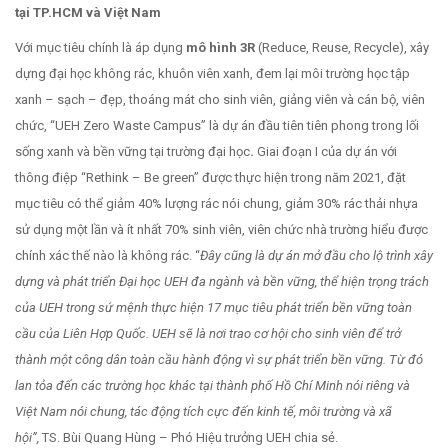
tại TP.HCM và Việt Nam
Với mục tiêu chính là áp dụng
mô hình 3R
(Reduce, Reuse, Recycle), xây
dựng đại học không rác, khuôn viên xanh, đem lại môi trường học tập
xanh – sạch – đẹp, thoáng mát cho sinh viên, giảng viên và cán bộ, viên
chức, “UEH Zero Waste Campus” là dự án đầu tiên tiên phong trong lối
sống xanh và bền vững tại trường đại học
.
Giai đoạn I của dự án với
thông điệp “Rethink – Be green” được thực hiện trong năm 2021, đặt
mục tiêu có thể giảm 40% lượng rác nói chung, giảm 30% rác thải nhựa
sử dụng một lần và ít nhất 70% sinh viên, viên chức nhà trường hiểu được
chính xác thế nào là không rác. “
Đây cũng là dự án mở đầu cho lộ trình xây
dựng và phát triển Đại học UEH đa ngành và bền vững, thể hiện trọng trách
của UEH trong sứ mệnh thực hiện 17 mục tiêu phát triển bền vững toàn
cầu của Liên Hợp Quốc. UEH sẽ là nơi trao cơ hội cho sinh viên để trở
thành một công dân toàn cầu hành động vì sự phát triển bền vững. Từ đó
lan tỏa đến các trường học khác tại thành phố Hồ Chí Minh nói riêng và
Việt Nam nói chung, tác động tích cực đến kinh tế, môi trường và xã
hội”,
TS. Bùi Quang Hùng – Phó Hiệu trưởng UEH chia sẻ.