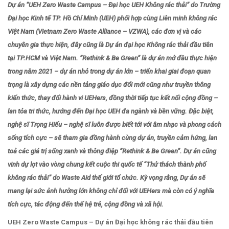
Dự án “UEH Zero Waste Campus – Đại học UEH Không rác thải” do Trường
Đại học Kinh tế TP. Hồ Chí Minh (UEH) phối hợp cùng Liên minh không rác
Việt Nam (Vietnam Zero Waste Alliance – VZWA), các đơn vị và các
chuyên gia thực hiện, đây cũng là Dự án đại học Không rác thải đầu tiên
tại TP.HCM và Việt Nam. “Rethink & Be Green” là dự án mở đầu thực hiện
trong năm 2021 – dự án nhỏ trong dự án lớn – triển khai giai đoạn quan
trọng là xây dựng các nền tảng giáo dục đổi mới cũng như truyền thông
kiến thức, thay đổi hành vi UEHers, đồng thời tiếp tục kết nối cộng đồng –
lan tỏa tri thức, hướng đến Đại học UEH đa ngành và bền vững. Đặc biệt,
nghệ sĩ Trọng Hiếu – nghệ sĩ luôn được biết tới với âm nhạc và phong cách
sống tích cực – sẽ tham gia đồng hành cùng dự án, truyền cảm hứng, lan
toả các giá trị sống xanh và thông điệp “Rethink & Be Green”. Dự án cũng
vinh dự lọt vào vòng chung kết cuộc thi quốc tế “Thử thách thành phố
không rác thải” do Waste Aid thế giới tổ chức. Kỳ vọng rằng, Dự án sẽ
mang lại sức ảnh hưởng lớn không chỉ đối với UEHers mà còn có ý nghĩa
tích cực, tác động đến thế hệ trẻ, cộng đồng và xã hội.
UEH Zero Waste Campus – Dự án Đại học không rác thải đầu tiên