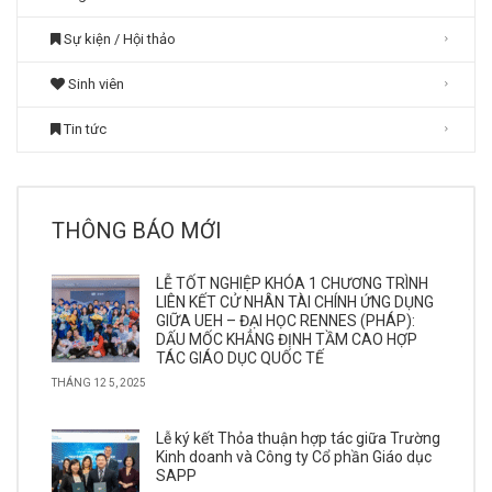
Sự kiện / Hội thảo
Sinh viên
Tin tức
THÔNG BÁO MỚI
LỄ TỐT NGHIỆP KHÓA 1 CHƯƠNG TRÌNH
LIÊN KẾT CỬ NHÂN TÀI CHÍNH ỨNG DỤNG
GIỮA UEH – ĐẠI HỌC RENNES (PHÁP):
DẤU MỐC KHẲNG ĐỊNH TẦM CAO HỢP
TÁC GIÁO DỤC QUỐC TẾ
THÁNG 12 5, 2025
Lễ ký kết Thỏa thuận hợp tác giữa Trường
Kinh doanh và Công ty Cổ phần Giáo dục
SAPP