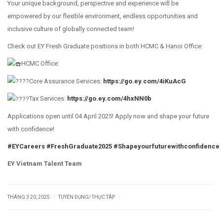
Your unique background, perspective and experience will be
empowered by our flexible environment, endless opportunities and
inclusive culture of globally connected team!
Check out EY Fresh Graduate positions in both HCMC & Hanoi Office:
HCMC Office:
Core Assurance Services:
https://go.ey.com/4iKuAcG
Tax Services:
https://go.ey.com/4hxNN0b
Applications open until 04 April 2025! Apply now and shape your future
with confidence!
#EYCareers
#FreshGraduate2025
#Shapeyourfuturewithconfidence
EY Vietnam Talent Team
|
|
THÁNG 3 20, 2025
TUYỂN DỤNG/ THỰC TÂP