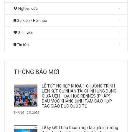
Nghiên cứu
Sự kiện / Hội thảo
Sinh viên
Tin tức
THÔNG BÁO MỚI
LỄ TỐT NGHIỆP KHÓA 1 CHƯƠNG TRÌNH
LIÊN KẾT CỬ NHÂN TÀI CHÍNH ỨNG DỤNG
GIỮA UEH – ĐẠI HỌC RENNES (PHÁP):
DẤU MỐC KHẲNG ĐỊNH TẦM CAO HỢP
TÁC GIÁO DỤC QUỐC TẾ
THÁNG 12 5, 2025
Lễ ký kết Thỏa thuận hợp tác giữa Trường