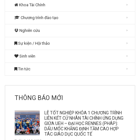
Khoa Tài Chính
Chương trình đào tạo
Nghiên cứu
Sự kiện / Hội thảo
Sinh viên
Tin tức
THÔNG BÁO MỚI
LỄ TỐT NGHIỆP KHÓA 1 CHƯƠNG TRÌNH
LIÊN KẾT CỬ NHÂN TÀI CHÍNH ỨNG DỤNG
GIỮA UEH – ĐẠI HỌC RENNES (PHÁP):
DẤU MỐC KHẲNG ĐỊNH TẦM CAO HỢP
TÁC GIÁO DỤC QUỐC TẾ