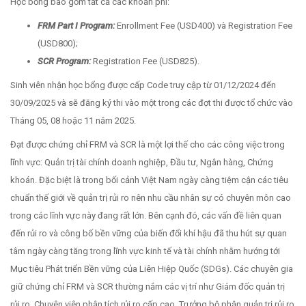
Học bổng bao gồm tất cả các khoản phí:
FRM Part I Program:
Enrollment Fee (USD400) và Registration Fee
(USD800);
SCR
Program:
Registration Fee (USD825).
Sinh viên nhận học bổng được cấp Code truy cập từ 01/12/2024 đến
30/09/2025 và sẽ đăng ký thi vào một trong các đợt thi được tổ chức vào
Tháng 05, 08 hoặc 11 năm 2025.
Đạt được chứng chỉ FRM và SCR là một lợi thế cho các công việc trong
lĩnh vực: Quản trị tài chính doanh nghiệp, Đầu tư, Ngân hàng, Chứng
khoán. Đặc biệt là trong bối cảnh Việt Nam ngày càng tiệm cận các tiêu
chuẩn thế giới về quản trị rủi ro nên nhu cầu nhân sự có chuyên môn cao
trong các lĩnh vực này đang rất lớn. Bên cạnh đó, các vấn đề liên quan
đến rủi ro và công bố bền vững của biến đổi khí hậu đã thu hút sự quan
tâm ngày càng tăng trong lĩnh vực kinh tế và tài chính nhằm hướng tới
Mục tiêu Phát triển Bền vững của Liên Hiệp Quốc (SDGs). Các chuyên gia
giữ chứng chỉ FRM và SCR thường nắm các vị trí như Giám đốc quản trị
rủi ro, Chuyên viên phân tích rủi ro cấp cao, Trưởng bộ phận quản trị rủi ro