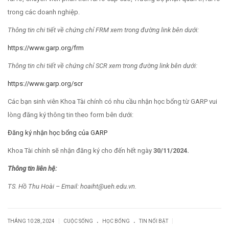
trong các doanh nghiệp.
Thông tin chi tiết về chứng chỉ FRM xem trong đường link bên dưới:
https://www.garp.org/frm
Thông tin chi tiết về chứng chỉ SCR xem trong đường link bên dưới:
https://www.garp.org/scr
Các bạn sinh viên Khoa Tài chính có nhu cầu nhận học bổng từ GARP vui
lòng đăng ký thông tin theo form bên dưới:
Đăng ký nhận học bổng của GARP
Khoa Tài chính sẽ nhận đăng ký cho đến hết ngày
30/1
1
/202
4
.
Thông
tin liên hệ:
TS. Hồ Thu Hoài – Email:
hoaiht@ueh.edu.vn
.
.
.
|
|
THÁNG 10 28, 2024
CUỘC SỐNG
HỌC BỔNG
TIN NỔI BẬT