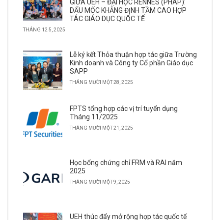
GIỮA UEH – ĐẠI HỌC RENNES (PHÁP):
DẤU MỐC KHẲNG ĐỊNH TẦM CAO HỢP
TÁC GIÁO DỤC QUỐC TẾ
THÁNG 12 5, 2025
Lễ ký kết Thỏa thuận hợp tác giữa Trường
Kinh doanh và Công ty Cổ phần Giáo dục
SAPP
THÁNG MƯỜI MỘT 28, 2025
FPTS tổng hợp các vị trí tuyển dụng
Tháng 11/2025
THÁNG MƯỜI MỘT 21, 2025
Học bổng chứng chỉ FRM và RAI năm
2025
THÁNG MƯỜI MỘT 9, 2025
UEH thúc đẩy mở rộng hợp tác quốc tế