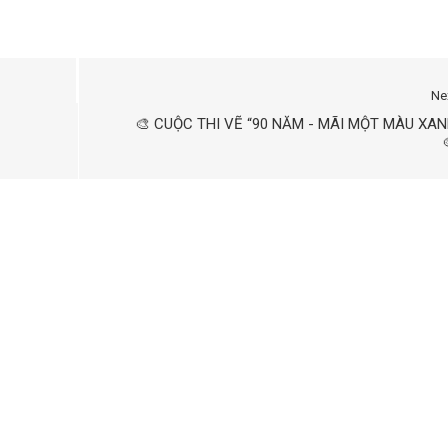
Ne
🎨 CUỘC THI VẼ “90 NĂM - MÃI MỘT MÀU XA