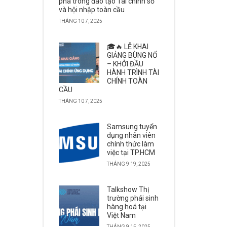
phá trong đào tạo Tài chính số
và hội nhập toàn cầu
THÁNG 10 7, 2025
🎓🔥 LỄ KHAI
GIẢNG BÙNG NỔ
– KHỞI ĐẦU
HÀNH TRÌNH TÀI
CHÍNH TOÀN
CẦU
THÁNG 10 7, 2025
Samsung tuyển
dụng nhân viên
chính thức làm
việc tại TP.HCM
THÁNG 9 19, 2025
Talkshow Thị
trường phái sinh
hàng hoá tại
Việt Nam
THÁNG 9 15, 2025