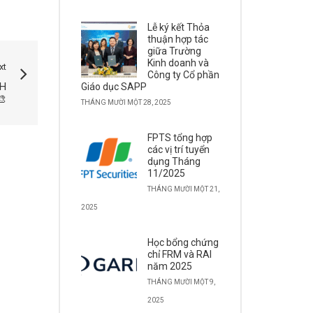
Lễ ký kết Thỏa
thuận hợp tác
giữa Trường
Kinh doanh và
xt
Công ty Cổ phần
NH
Giáo dục SAPP
🎨
THÁNG MƯỜI MỘT 28, 2025
FPTS tổng hợp
các vị trí tuyển
dụng Tháng
11/2025
THÁNG MƯỜI MỘT 21,
2025
Học bổng chứng
chỉ FRM và RAI
năm 2025
THÁNG MƯỜI MỘT 9,
2025