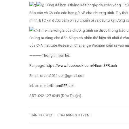
Cũng đã hơn 1 tháng kể từ ngày đầu tiên vòng 1 
Báo cáo và CV của các bạn gửi về cho chương trình. Tuy thời
mình, BTC xin được cảm ơn sự chuẩn bị và đầu tư kỹ lưỡng c
Timeline vòng 2 của chương trình sẽ được thông báo c
Chúng ta cùng chờ đón 5 bạn có phần thể hiện tốt nhất ở v
của CFA Institute Research Challenge Vietnam diễn ra vào n
————-Thông tin liên hệ:
Fanpage:
https://www.facebook.com/NhomSFR.ueh
Email:
cfairc2021.ueh@gmail.com
Inbox:
m.me/NhomSFR.ueh
SĐT: 092 127 6249 (Đức Thuận)
|
|
THÁNG 3 2, 2021
HOẠT ĐỘNG SINH VIÊN