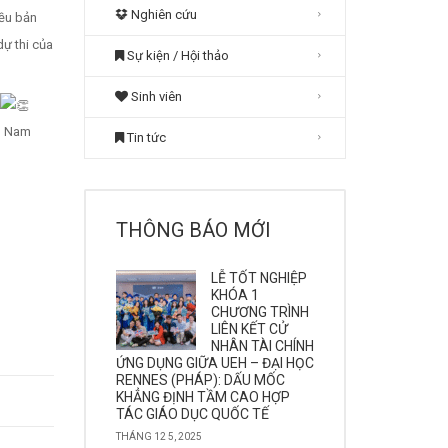
Nghiên cứu
iều bản
dự thi của
Sự kiện / Hội thảo
Sinh viên
ền Nam
Tin tức
THÔNG BÁO MỚI
LỄ TỐT NGHIỆP
KHÓA 1
CHƯƠNG TRÌNH
LIÊN KẾT CỬ
NHÂN TÀI CHÍNH
ỨNG DỤNG GIỮA UEH – ĐẠI HỌC
RENNES (PHÁP): DẤU MỐC
KHẲNG ĐỊNH TẦM CAO HỢP
TÁC GIÁO DỤC QUỐC TẾ
THÁNG 12 5, 2025