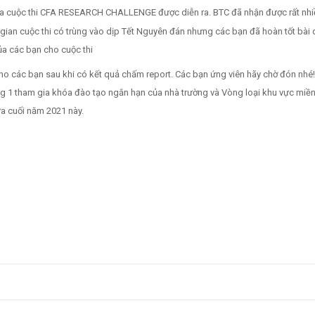
của cuộc thi CFA RESEARCH CHALLENGE được diễn ra. BTC đã nhận được rất nh
 gian cuộc thi có trùng vào dịp Tết Nguyên đán nhưng các bạn đã hoàn tốt bài 
ủa các bạn cho cuộc thi
ho các bạn sau khi có kết quả chấm report. Các bạn ứng viên hãy chờ đón nhé!
òng 1 tham gia khóa đào tạo ngắn hạn của nhà trường và Vòng loại khu vực mi
ửa cuối năm 2021 này.