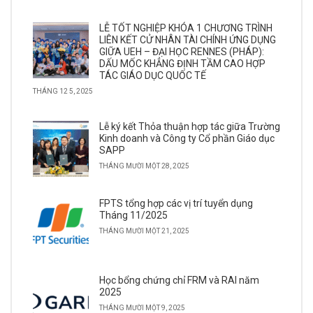
LỄ TỐT NGHIỆP KHÓA 1 CHƯƠNG TRÌNH
LIÊN KẾT CỬ NHÂN TÀI CHÍNH ỨNG DỤNG
GIỮA UEH – ĐẠI HỌC RENNES (PHÁP):
DẤU MỐC KHẲNG ĐỊNH TẦM CAO HỢP
TÁC GIÁO DỤC QUỐC TẾ
THÁNG 12 5, 2025
Lễ ký kết Thỏa thuận hợp tác giữa Trường
Kinh doanh và Công ty Cổ phần Giáo dục
SAPP
THÁNG MƯỜI MỘT 28, 2025
FPTS tổng hợp các vị trí tuyển dụng
Tháng 11/2025
THÁNG MƯỜI MỘT 21, 2025
Học bổng chứng chỉ FRM và RAI năm
2025
THÁNG MƯỜI MỘT 9, 2025