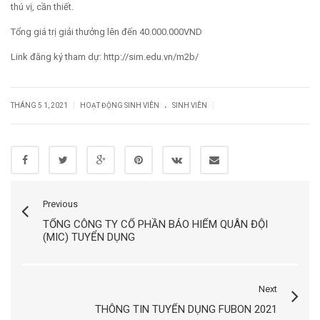
thú vị, cần thiết.
Tổng giá trị giải thưởng lên đến 40.000.000VND
Link đăng ký tham dự: http://sim.edu.vn/m2b/
.
|
|
THÁNG 5 1, 2021
HOẠT ĐỘNG SINH VIÊN
SINH VIÊN
Previous
TỔNG CÔNG TY CỔ PHẦN BẢO HIỂM QUÂN ĐỘI
(MIC) TUYỂN DỤNG
Next
THÔNG TIN TUYỂN DỤNG FUBON 2021