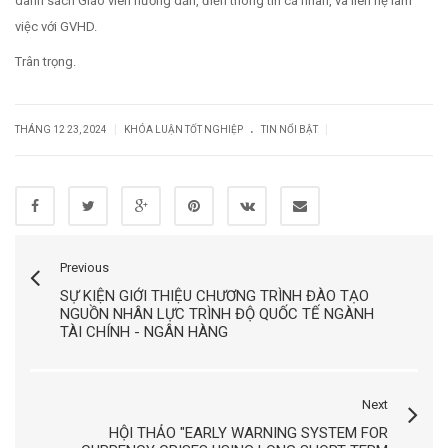
danh sách Giáo viên hướng dẫn, điền thông tin cá nhân, và liên hệ làm
việc với GVHD.
Trân trọng.
.
|
|
THÁNG 12 23, 2024
KHÓA LUẬN TỐT NGHIỆP
TIN NỔI BẬT
Previous
SỰ KIỆN GIỚI THIỆU CHƯƠNG TRÌNH ĐÀO TẠO
NGUỒN NHÂN LỰC TRÌNH ĐỘ QUỐC TẾ NGÀNH
TÀI CHÍNH - NGÂN HÀNG
Next
HỘI THẢO "EARLY WARNING SYSTEM FOR