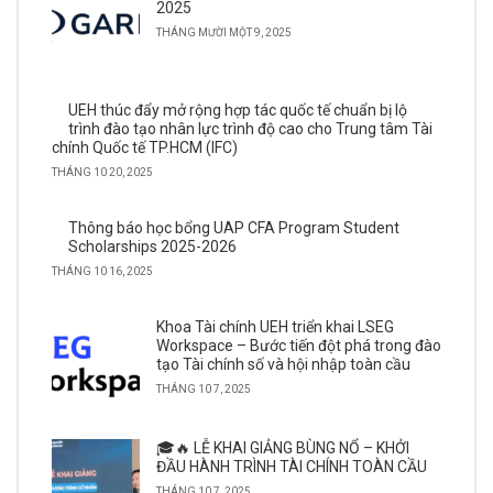
2025
THÁNG MƯỜI MỘT 9, 2025
UEH thúc đẩy mở rộng hợp tác quốc tế chuẩn bị lộ
trình đào tạo nhân lực trình độ cao cho Trung tâm Tài
chính Quốc tế TP.HCM (IFC)
THÁNG 10 20, 2025
Thông báo học bổng UAP CFA Program Student
Scholarships 2025-2026
THÁNG 10 16, 2025
Khoa Tài chính UEH triển khai LSEG
Workspace – Bước tiến đột phá trong đào
tạo Tài chính số và hội nhập toàn cầu
THÁNG 10 7, 2025
🎓🔥 LỄ KHAI GIẢNG BÙNG NỔ – KHỞI
ĐẦU HÀNH TRÌNH TÀI CHÍNH TOÀN CẦU
THÁNG 10 7, 2025