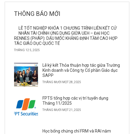
THÔNG BÁO MỚI
LỄ TỐT NGHIỆP KHÓA 1 CHƯƠNG TRÌNH LIÊN KẾT CỬ
NHÂN TÀI CHÍNH ỨNG DỤNG GIỮA UEH – ĐẠI HỌC
RENNES (PHÁP): DẤU MỐC KHẲNG ĐỊNH TẦM CAO HỢP
TÁC GIÁO DỤC QUỐC TẾ
THÁNG 12 5, 2025
Lễ ký kết Thỏa thuận hợp tác giữa Trường
Kinh doanh và Công ty Cổ phần Giáo dục
SAPP
THÁNG MƯỜI MỘT 28, 2025
FPTS tổng hợp các vị trí tuyển dụng
Tháng 11/2025
THÁNG MƯỜI MỘT 21, 2025
Học bổng chứng chỉ FRM và RAI năm