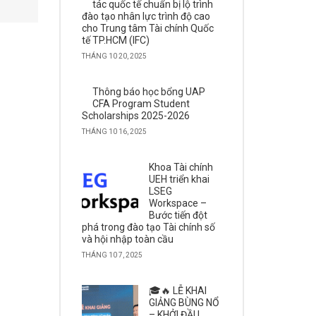
tác quốc tế chuẩn bị lộ trình
đào tạo nhân lực trình độ cao
cho Trung tâm Tài chính Quốc
tế TP.HCM (IFC)
THÁNG 10 20, 2025
Thông báo học bổng UAP
CFA Program Student
Scholarships 2025-2026
THÁNG 10 16, 2025
Khoa Tài chính
UEH triển khai
LSEG
Workspace –
Bước tiến đột
phá trong đào tạo Tài chính số
và hội nhập toàn cầu
THÁNG 10 7, 2025
🎓🔥 LỄ KHAI
GIẢNG BÙNG NỔ
– KHỞI ĐẦU