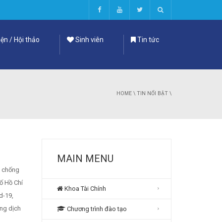
ện / Hội thảo
Sinh viên
Tin tức
HOME
\
TIN NỔI BẬT
\
MAIN MENU
, chống
ố Hồ Chí
Khoa Tài Chính
d-19,
ống dịch
Chương trình đào tạo