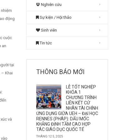
Nghiên cứu
g nhiệm
Sự kiện / Hội thảo
lao động
Sinh viên
ác cuộc
Tin tức
h an
gười tại
THÔNG BÁO MỚI
 – Khai
LỄ TỐT NGHIỆP
i:
KHÓA 1
CHƯƠNG TRÌNH
 đến
LIÊN KẾT CỬ
NHÂN TÀI CHÍNH
ỨNG DỤNG GIỮA UEH – ĐẠI HỌC
RENNES (PHÁP): DẤU MỐC
 xúc và
KHẲNG ĐỊNH TẦM CAO HỢP
TÁC GIÁO DỤC QUỐC TẾ
THÁNG 12 5, 2025
h vào