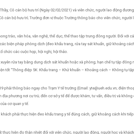
Thầy, Cô cán bộ hưu trí (Ngày 02/02/2021) và viên chức, người lao động đươn
 cán bộ hưu trí; Trưởng đơn vị thuộc Trường thông báo cho viên chức, người 
ong trào, văn hóa, văn nghệ, thể dục, thể thao tập trung đông người. Đối với c
úc các biện pháp phòng dịch (đeo khẩu trang, rửa tay sát khuẩn, giữ khoảng các
ổ chức các cuộc họp, hội nghị, hội thảo.
g xuyên rửa tay bằng dung dịch sát khuẩn hoặc xà phòng; hạn chế tụ tập đông n
hiện tốt “Thông điệp 5K: Khẩu trang – Khử khuẩn – Khoảng cách – Không tụ tập
-19 phải thông báo ngay cho Trạm Y tế trường (Email:
yte@ueh.edu.vn
; điện thoạ
ịa phương nơi cư trú; đến cơ sở y tế để được khám, tư vấn, điều trị và không
 của cơ quan y tế.
và khách phải thực hiện đeo khẩu trang y tế đúng cách, giữ khoảng cách khi tiếp
 thực hiện đo thân nhiệt đối với viên chức, người lao động, người học và khác