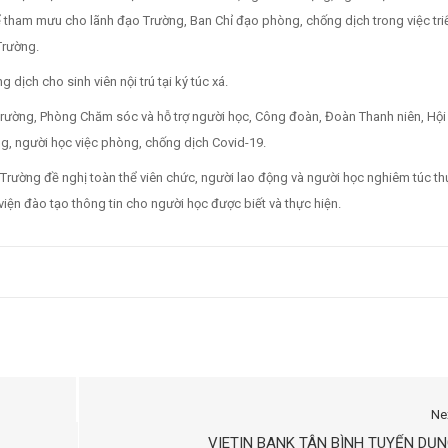
ể tham mưu cho lãnh đạo Trường, Ban Chỉ đạo phòng, chống dịch trong việc triể
Trường.
dịch cho sinh viên nội trú tại ký túc xá.
rường, Phòng Chăm sóc và hỗ trợ người học, Công đoàn, Đoàn Thanh niên, Hội 
ng, người học việc phòng, chống dịch Covid-19.
 Trường đề nghị toàn thể viên chức, người lao động và người học nghiêm túc th
viện đào tạo thông tin cho người học được biết và thực hiện.
Ne
VIETIN BANK TÂN BÌNH TUYỂN DỤ