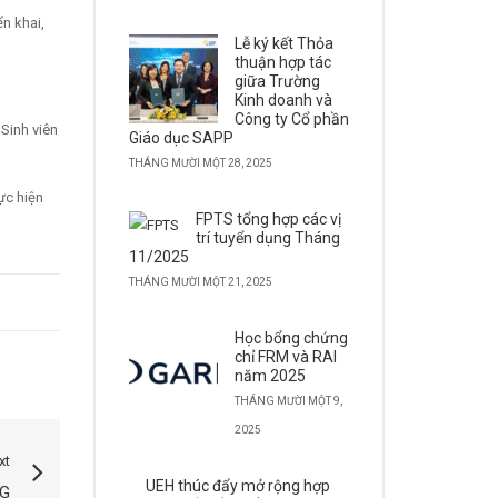
n khai,
Lễ ký kết Thỏa
thuận hợp tác
giữa Trường
Kinh doanh và
Công ty Cổ phần
Sinh viên
Giáo dục SAPP
THÁNG MƯỜI MỘT 28, 2025
ực hiện
FPTS tổng hợp các vị
trí tuyển dụng Tháng
11/2025
THÁNG MƯỜI MỘT 21, 2025
Học bổng chứng
chỉ FRM và RAI
năm 2025
THÁNG MƯỜI MỘT 9,
2025
xt
UEH thúc đẩy mở rộng hợp
NG