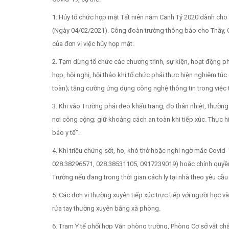
1. Hủy tổ chức họp mặt Tất niên năm Canh Tý 2020 dành cho 
(Ngày 04/02/2021). Công đoàn trường thông báo cho Thầy, Cô
của đơn vị việc hủy họp mặt.
2. Tạm dừng tổ chức các chương trình, sự kiện, hoạt động ph
họp, hội nghị, hội thảo khi tổ chức phải thực hiện nghiêm t
toàn); tăng cường ứng dụng công nghệ thông tin trong việc t
3. Khi vào Trường phải đeo khẩu trang, đo thân nhiệt, thườn
nơi công cộng; giữ khoảng cách an toàn khi tiếp xúc. Thực 
báo y tế”.
4. Khi triệu chứng sốt, ho, khó thở hoặc nghi ngờ mắc Covid
028.38296571, 028.38531105, 0917239019) hoặc chính quyền đ
Trường nếu đang trong thời gian cách ly tại nhà theo yêu cầu
5. Các đơn vị thường xuyên tiếp xúc trực tiếp với người học 
rửa tay thường xuyên bằng xà phòng.
6. Trạm Y tế phối hợp Văn phòng trường, Phòng Cơ sở vật chất