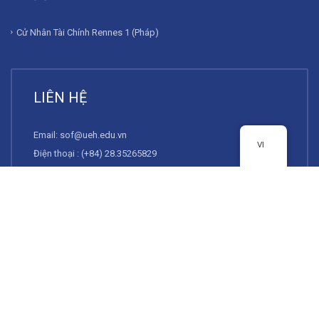
Cử Nhân Tài Chính Rennes 1 (Pháp)
LIÊN HỆ
Email:
sof@ueh.edu.vn
VI
Điện thoại : (+84) 28.35265829
Giờ làm việc: Sáng: 7h30-11h30, Chiều: 13h30 – 16h30) từ thứ
2 đến thứ 6 hàng tuần.
Địa chỉ: Phòng B1-902, 279 Nguyễn Tri Phương, Phường Diên
Hồng, TP. Hồ Chí Minh
TOP