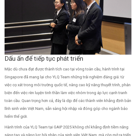
Dấu ấn để tiếp tục phát triển
Mặc dù chưa đạt được thành tích cao tại vòng toàn cầu, hành trình tại
Singapore đã mang lại cho YLQ Team những trải nghiệm đáng giá: từ
việc cọ xát trong môi trường quốc tế, nâng cao kỹ năng thuyết trình, phản
biện đến việc rèn luyện tinh thần làm việc nhóm trong áp lực cạnh tranh
toàn cầu. Quan trọng hơn cả, đây là dịp để các thành viên khẳng định bản
lĩnh sinh viên Việt Nam, sẵn sàng hội nhập và đóng góp cho ngành bảo
hiểm thế giới.
Hành trình của YLQ Team tại GAIP 2025 không chỉ khẳng định tiềm năng
sáng tạo và năng lực hội nhập của sinh viên Việt Nam, mà còn mở ra triển