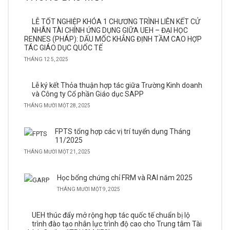
LỄ TỐT NGHIỆP KHÓA 1 CHƯƠNG TRÌNH LIÊN KẾT CỬ
NHÂN TÀI CHÍNH ỨNG DỤNG GIỮA UEH – ĐẠI HỌC
RENNES (PHÁP): DẤU MỐC KHẲNG ĐỊNH TẦM CAO HỢP
TÁC GIÁO DỤC QUỐC TẾ
THÁNG 12 5, 2025
Lễ ký kết Thỏa thuận hợp tác giữa Trường Kinh doanh
và Công ty Cổ phần Giáo dục SAPP
THÁNG MƯỜI MỘT 28, 2025
FPTS tổng hợp các vị trí tuyển dụng Tháng
11/2025
THÁNG MƯỜI MỘT 21, 2025
Học bổng chứng chỉ FRM và RAI năm 2025
THÁNG MƯỜI MỘT 9, 2025
UEH thúc đẩy mở rộng hợp tác quốc tế chuẩn bị lộ
trình đào tạo nhân lực trình độ cao cho Trung tâm Tài