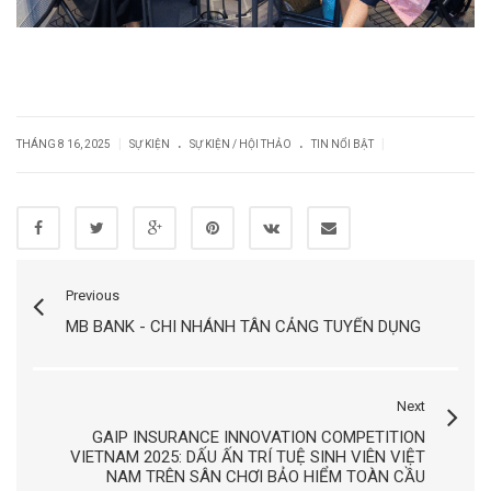
.
.
|
|
THÁNG 8 16, 2025
SỰ KIỆN
SỰ KIỆN / HỘI THẢO
TIN NỔI BẬT
Previous
MB BANK - CHI NHÁNH TÂN CẢNG TUYỂN DỤNG
Next
GAIP INSURANCE INNOVATION COMPETITION
VIETNAM 2025: DẤU ẤN TRÍ TUỆ SINH VIÊN VIỆT
NAM TRÊN SÂN CHƠI BẢO HIỂM TOÀN CẦU