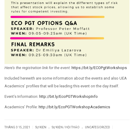
Here’s the registration link for the event:
https://bit.ly/ECOPgtWorkshops
Included herewith are some information about the events and also UEA
Academics’ profiles that will be leading this event on the day itself.
Event’s Information:
http://bit.ly/EcoPGTWorkshopInfo
Academics’ Profile:
http://bit.ly/EcoPGTWorkshopAcademics
.
.
|
|
THÁNG 3 15, 2021
SỰ KIỆN
SỰ KIỆN / HỘI THẢO
UNCATEGORIZED