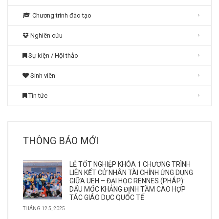
Chương trình đào tạo
Nghiên cứu
Sự kiện / Hội thảo
Sinh viên
Tin tức
THÔNG BÁO MỚI
LỄ TỐT NGHIỆP KHÓA 1 CHƯƠNG TRÌNH
LIÊN KẾT CỬ NHÂN TÀI CHÍNH ỨNG DỤNG
GIỮA UEH – ĐẠI HỌC RENNES (PHÁP):
DẤU MỐC KHẲNG ĐỊNH TẦM CAO HỢP
TÁC GIÁO DỤC QUỐC TẾ
THÁNG 12 5, 2025