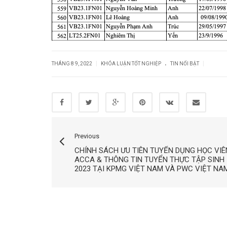
.
|
|
THÁNG 8 9, 2022
KHÓA LUẬN TỐT NGHIỆP
TIN NỔI BẬT
Previous
CHÍNH SÁCH ƯU TIÊN TUYỂN DỤNG HỌC VIÊ
ACCA & THÔNG TIN TUYỂN THỰC TẬP SINH
2023 TẠI KPMG VIỆT NAM VÀ PWC VIỆT NA