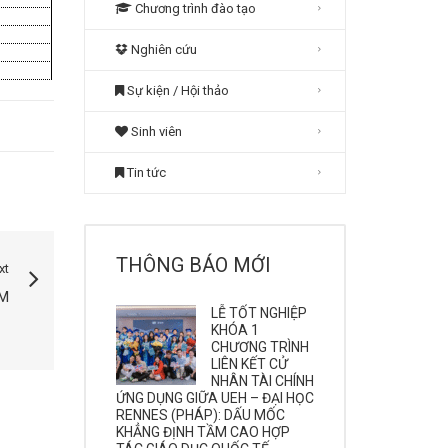
Chương trình đào tạo
Nghiên cứu
Sự kiện / Hội thảo
Sinh viên
Tin tức
THÔNG BÁO MỚI
xt
M
LỄ TỐT NGHIỆP
KHÓA 1
CHƯƠNG TRÌNH
LIÊN KẾT CỬ
NHÂN TÀI CHÍNH
ỨNG DỤNG GIỮA UEH – ĐẠI HỌC
RENNES (PHÁP): DẤU MỐC
KHẲNG ĐỊNH TẦM CAO HỢP