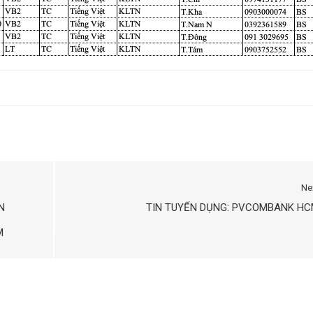
Ne
N
TIN TUYỂN DỤNG: PVCOMBANK HC
M