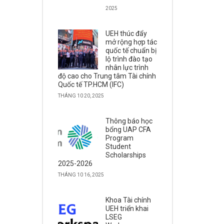
2025
UEH thúc đẩy
mở rộng hợp tác
quốc tế chuẩn bị
lộ trình đào tạo
nhân lực trình
độ cao cho Trung tâm Tài chính
Quốc tế TP.HCM (IFC)
THÁNG 10 20, 2025
Thông báo học
bổng UAP CFA
Program
Student
Scholarships
2025-2026
THÁNG 10 16, 2025
Khoa Tài chính
UEH triển khai
LSEG