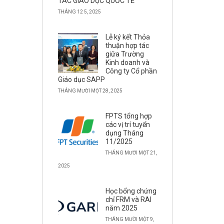
TÁC GIÁO DỤC QUỐC TẾ
THÁNG 12 5, 2025
Lễ ký kết Thỏa
thuận hợp tác
giữa Trường
Kinh doanh và
Công ty Cổ phần
Giáo dục SAPP
THÁNG MƯỜI MỘT 28, 2025
FPTS tổng hợp
các vị trí tuyển
dụng Tháng
11/2025
THÁNG MƯỜI MỘT 21,
2025
Học bổng chứng
chỉ FRM và RAI
năm 2025
THÁNG MƯỜI MỘT 9,