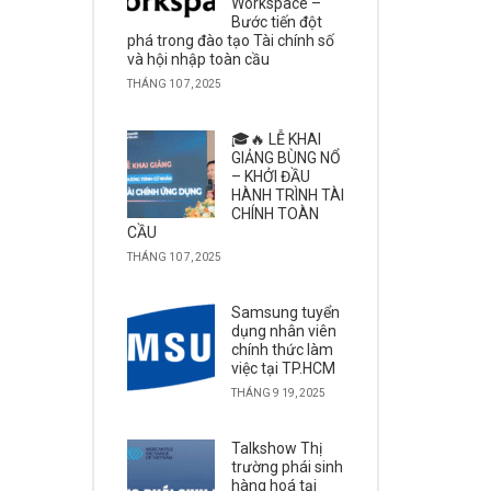
Workspace –
Bước tiến đột
phá trong đào tạo Tài chính số
và hội nhập toàn cầu
THÁNG 10 7, 2025
🎓🔥 LỄ KHAI
GIẢNG BÙNG NỔ
– KHỞI ĐẦU
HÀNH TRÌNH TÀI
CHÍNH TOÀN
CẦU
THÁNG 10 7, 2025
Samsung tuyển
dụng nhân viên
chính thức làm
việc tại TP.HCM
THÁNG 9 19, 2025
Talkshow Thị
trường phái sinh
hàng hoá tại