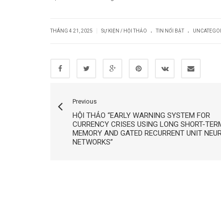
.
.
|
THÁNG 4 21, 2025
SỰ KIỆN / HỘI THẢO
TIN NỔI BẬT
UNCATEGO
Previous
HỘI THẢO “EARLY WARNING SYSTEM FOR
CURRENCY CRISES USING LONG SHORT-TER
MEMORY AND GATED RECURRENT UNIT NEU
NETWORKS”