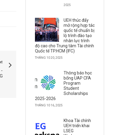
2025
UEH thúc đẩy
mở rộng hợp tác
quốc tế chuẩn bị
lộ trình đào tạo
nhân lực trình
độ cao cho Trung tâm Tài chính
Quốc tế TP.HCM (IFC)
THÁNG 10 20, 2025
xt
 -
Thông báo học
NG
bổng UAP CFA
Program
Student
Scholarships
2025-2026
THÁNG 10 16, 2025
Khoa Tài chính
UEH triển khai
LSEG