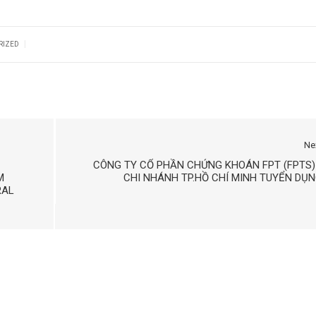
|
RIZED
Ne
CÔNG TY CỔ PHẦN CHỨNG KHOÁN FPT (FPTS)
M
CHI NHÁNH TP.HỒ CHÍ MINH TUYỂN DỤ
RAL