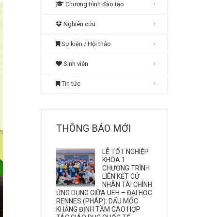
Chương trình đào tạo
Nghiên cứu
Sự kiện / Hội thảo
Sinh viên
Tin tức
THÔNG BÁO MỚI
LỄ TỐT NGHIỆP
KHÓA 1
CHƯƠNG TRÌNH
LIÊN KẾT CỬ
NHÂN TÀI CHÍNH
ỨNG DỤNG GIỮA UEH – ĐẠI HỌC
RENNES (PHÁP): DẤU MỐC
KHẲNG ĐỊNH TẦM CAO HỢP