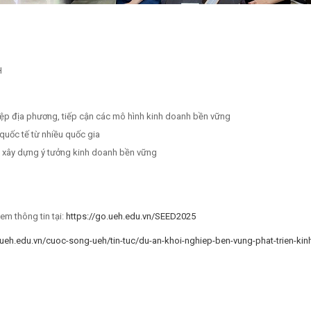
H
hiệp địa phương, tiếp cận các mô hình kinh doanh bền vững
 quốc tế từ nhiều quốc gia
và xây dựng ý tưởng kinh doanh bền vững
xem thông tin tại:
https://go.ueh.edu.vn/SEED2025
/ueh.edu.vn/cuoc-song-ueh/tin-tuc/du-an-khoi-nghiep-ben-vung-phat-trien-kinh