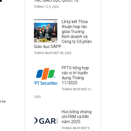
TÁC GIÁO DỤC QUỐC TẾ
THÁNG 12 5, 2025
Lễ ký kết Thỏa
thuận hợp tác
giữa Trường
Kinh doanh và
Công ty Cổ phần
Giáo dục SAPP
THÁNG MƯỜI MỘT 28, 2025
FPTS tổng hợp
các vị trí tuyển
dụng Tháng
11/2025
THÁNG MƯỜI MỘT 21,
2025
-te-
Học bổng chứng
chỉ FRM và RAI
năm 2025
THÁNG MƯỜI MỘT 9,