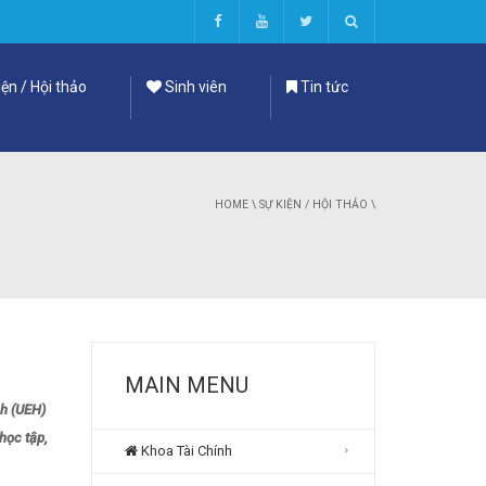
ện / Hội thảo
Sinh viên
Tin tức
HOME
\
SỰ KIỆN / HỘI THẢO
\
MAIN MENU
nh (UEH)
học tập,
Khoa Tài Chính