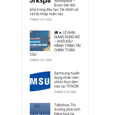
Workspace –
Bước tiến đột
phá trong đào tạo Tài chính số
và hội nhập toàn cầu
THÁNG 10 7, 2025
🎓🔥 LỄ KHAI
GIẢNG BÙNG NỔ
– KHỞI ĐẦU
HÀNH TRÌNH TÀI
CHÍNH TOÀN
CẦU
THÁNG 10 7, 2025
Samsung tuyển
dụng nhân viên
chính thức làm
việc tại TP.HCM
THÁNG 9 19, 2025
Talkshow Thị
trường phái sinh
hàng hoá tại