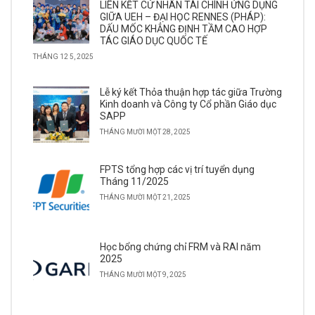
LIÊN KẾT CỬ NHÂN TÀI CHÍNH ỨNG DỤNG
GIỮA UEH – ĐẠI HỌC RENNES (PHÁP):
DẤU MỐC KHẲNG ĐỊNH TẦM CAO HỢP
TÁC GIÁO DỤC QUỐC TẾ
THÁNG 12 5, 2025
Lễ ký kết Thỏa thuận hợp tác giữa Trường
Kinh doanh và Công ty Cổ phần Giáo dục
SAPP
THÁNG MƯỜI MỘT 28, 2025
FPTS tổng hợp các vị trí tuyển dụng
Tháng 11/2025
THÁNG MƯỜI MỘT 21, 2025
Học bổng chứng chỉ FRM và RAI năm
2025
THÁNG MƯỜI MỘT 9, 2025