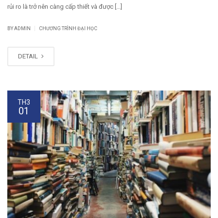
rủi ro là trở nên càng cấp thiết và được [...]
|
BY
ADMIN
CHƯƠNG TRÌNH ĐẠI HỌC
DETAIL
TH3
01