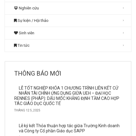
Nghiên cứu
Sự kiện / Hội thảo
Sinh viên
Tin tức
THÔNG BÁO MỚI
LỄ TỐT NGHIỆP KHÓA 1 CHƯƠNG TRÌNH LIÊN KẾT CỬ
NHÂN TÀI CHÍNH ỨNG DỤNG GIỮA UEH – ĐẠI HỌC
RENNES (PHÁP): DẤU MỐC KHẲNG ĐỊNH TẦM CAO HỢP
TÁC GIÁO DỤC QUỐC TẾ
THÁNG 12 5, 2025
Lễ ký kết Thỏa thuận hợp tác giữa Trường Kinh doanh
và Công ty Cổ phần Giáo dục SAPP