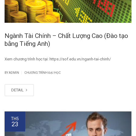
Ngành Tài Chính – Chất Lượng Cao (Đào tạo
bằng Tiếng Anh)
Xem chương trình học tại: https://sof.edu.vn/nganh-tai-chinh/
|
BY
ADMIN
CHƯƠNG TRÌNH ĐẠI HỌC
DETAIL
TH5
23