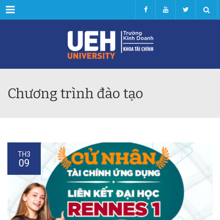
Menu
Chương trình đào tạo
TH3
09