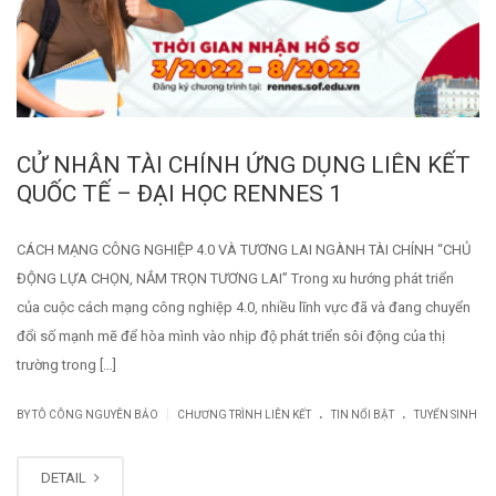
CỬ NHÂN TÀI CHÍNH ỨNG DỤNG LIÊN KẾT
QUỐC TẾ – ĐẠI HỌC RENNES 1
CÁCH MẠNG CÔNG NGHIỆP 4.0 VÀ TƯƠNG LAI NGÀNH TÀI CHÍNH “CHỦ
ĐỘNG LỰA CHỌN, NẮM TRỌN TƯƠNG LAI” Trong xu hướng phát triển
của cuộc cách mạng công nghiệp 4.0, nhiều lĩnh vực đã và đang chuyển
đổi số mạnh mẽ để hòa mình vào nhịp độ phát triển sôi động của thị
trường trong […]
.
.
|
BY TÔ CÔNG NGUYÊN BẢO
CHƯƠNG TRÌNH LIÊN KẾT
TIN NỔI BẬT
TUYỂN SINH
DETAIL