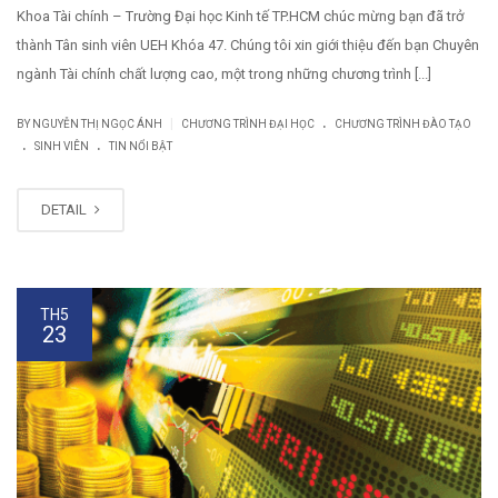
Khoa Tài chính – Trường Đại học Kinh tế TP.HCM chúc mừng bạn đã trở
thành Tân sinh viên UEH Khóa 47. Chúng tôi xin giới thiệu đến bạn Chuyên
ngành Tài chính chất lượng cao, một trong những chương trình [...]
.
|
BY NGUYỄN THỊ NGỌC ÁNH
CHƯƠNG TRÌNH ĐẠI HỌC
CHƯƠNG TRÌNH ĐÀO TẠO
.
.
SINH VIÊN
TIN NỔI BẬT
DETAIL
TH5
23