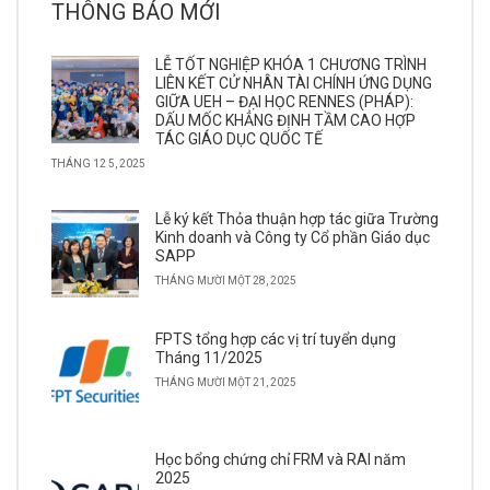
THÔNG BÁO MỚI
LỄ TỐT NGHIỆP KHÓA 1 CHƯƠNG TRÌNH
LIÊN KẾT CỬ NHÂN TÀI CHÍNH ỨNG DỤNG
GIỮA UEH – ĐẠI HỌC RENNES (PHÁP):
DẤU MỐC KHẲNG ĐỊNH TẦM CAO HỢP
TÁC GIÁO DỤC QUỐC TẾ
THÁNG 12 5, 2025
Lễ ký kết Thỏa thuận hợp tác giữa Trường
Kinh doanh và Công ty Cổ phần Giáo dục
SAPP
THÁNG MƯỜI MỘT 28, 2025
FPTS tổng hợp các vị trí tuyển dụng
Tháng 11/2025
THÁNG MƯỜI MỘT 21, 2025
Học bổng chứng chỉ FRM và RAI năm
2025