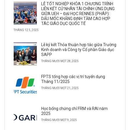
LỄ TỐT NGHIỆP KHÓA 1 CHƯƠNG TRÌNH
LIÊN KẾT CỬ NHÂN TÀI CHÍNH ỨNG DỤNG
GIỮA UEH – ĐẠI HỌC RENNES (PHÁP):
DẤU MỐC KHẲNG ĐỊNH TẦM CAO HỢP
TÁC GIÁO DỤC QUỐC TẾ
THÁNG 12 5, 2025
Lễ ký kết Thỏa thuận hợp tác giữa Trường
Kinh doanh và Công ty Cổ phần Giáo dục
SAPP
THÁNG MƯỜI MỘT 28, 2025
FPTS tổng hợp các vị trí tuyển dụng
Tháng 11/2025
THÁNG MƯỜI MỘT 21, 2025
Học bổng chứng chỉ FRM và RAI năm
2025
THÁNG MƯỜI MỘT 9, 2025