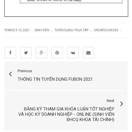
.
.
|
|
THÁNG 5 13, 2021
SINH VIÊN
TUYỂN DỤNG/ THỰC TÂP
UNCATEGORIZED
Previous
THÔNG TIN TUYỂN DỤNG FUBON 2021
Next
ĐĂNG KÝ THAM GIA KHÓA LUẬN TỐT NGHIỆP
VÀ HỌC KỲ DOANH NGHIỆP - ONLINE (SINH VIÊN
ĐHCQ KHOA TÀI CHÍNH)