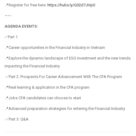
📍Register for free here:
https://hubs.ly/Q02d7JHp0
——-
AGENDA EVENTS:
✅Part 1:
📍Career opportunities in the Financial Industry in Vietnam
📍Explore the dynamic landscape of ESG investment and the new trends
impacting the Financial Industry
✅Part 2: Prospects For Career Advancement With The CFA Program
📍Real learning & application in the CFA program
📍Jobs CFA candidates can choose to start
📍Advanced preparation strategies for entering the Financial Industry
✅Part 3: Q&A