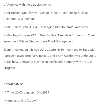
of America with the participation of:
🔅Mr. Richard McGillivray – Senior Director, Partnership & Client
Solutions, CFA Institute
🔅Mr. Thai Nguyen, ACCA – Managing Director, SAPP Academy
🔅Mrs. Nga Nguyen, CFA – Deputy Chief Executive Officer cum Chief
Investment Officer, Vietcombank Fund Management
Don’t miss out on this special opportunity to meet face-to-face with
representatives from CFA Institute and SAPP Academy to understand
better how to develop a career in the finance industry with the CFA
Program.
——-
DETAILS INFO
📍 Time: 20:00, January 10th, 2024
📍Format: Online (ZOOM)