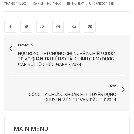
.
.
|
|
THÁNG 1 8, 2024
SỰ KIỆN / HỘI THẢO
TIN NỔI BẬT
UNCATEGORIZED
Previous
HỌC BỔNG THI CHỨNG CHỈ NGHỀ NGHIỆP QUỐC
TẾ VỀ QUẢN TRỊ RỦI RO TÀI CHÍNH (FRM) ĐƯỢC
CẤP BỞI TỔ CHỨC GARP - 2024
Next
CÔNG TY CHỨNG KHOÁN FPT TUYỂN DỤNG
CHUYÊN VIÊN TƯ VẤN ĐẦU TƯ 2024
MAIN MENU