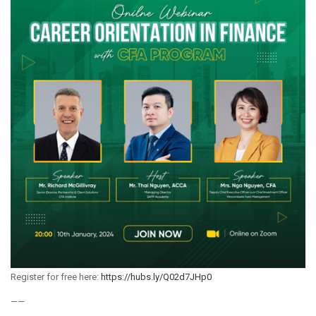
Register for free here:
https://hubs.ly/Q02d7JHp0
——