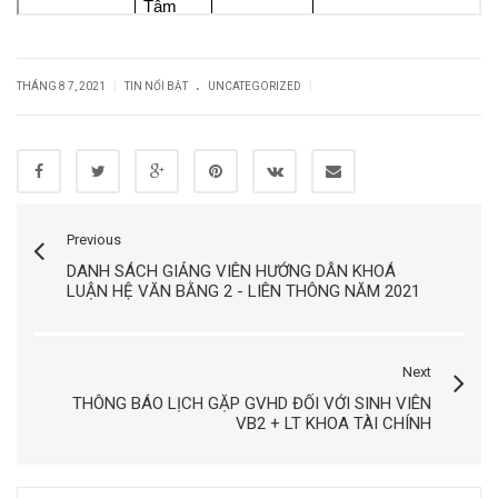
.
|
|
THÁNG 8 7, 2021
TIN NỔI BẬT
UNCATEGORIZED
Previous
DANH SÁCH GIẢNG VIÊN HƯỚNG DẪN KHOÁ
LUẬN HỆ VĂN BẰNG 2 - LIÊN THÔNG NĂM 2021
Next
THÔNG BÁO LỊCH GẶP GVHD ĐỐI VỚI SINH VIÊN
VB2 + LT KHOA TÀI CHÍNH