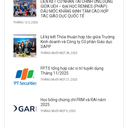
LIÊN KẾT CỬ NHÂN TÀI CHÍNH ỨNG DỤNG
GIỮA UEH – ĐẠI HỌC RENNES (PHÁP):
DẤU MỐC KHẲNG ĐỊNH TẦM CAO HỢP
TÁC GIÁO DỤC QUỐC TẾ
THÁNG 12 5, 2025
Lễ ký kết Thỏa thuận hợp tác giữa Trường
Kinh doanh và Công ty Cổ phần Giáo dục
SAPP
THÁNG MƯỜI MỘT 28, 2025
FPTS tổng hợp các vị trí tuyển dụng
Tháng 11/2025
THÁNG MƯỜI MỘT 21, 2025
Học bổng chứng chỉ FRM và RAI năm
2025
THÁNG MƯỜI MỘT 9, 2025