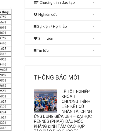
Chương trình đào tạo
Nghiên cứu
Sự kiện / Hội thảo
Sinh viên
Tin tức
THÔNG BÁO MỚI
LỄ TỐT NGHIỆP
KHÓA 1
CHƯƠNG TRÌNH
LIÊN KẾT CỬ
NHÂN TÀI CHÍNH
ỨNG DỤNG GIỮA UEH – ĐẠI HỌC
RENNES (PHÁP): DẤU MỐC
KHẲNG ĐỊNH TẦM CAO HỢP