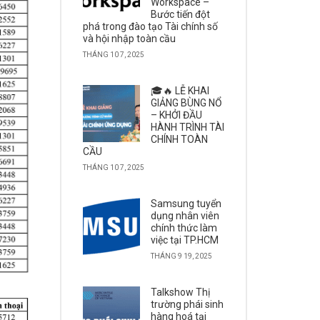
Workspace –
Bước tiến đột
phá trong đào tạo Tài chính số
và hội nhập toàn cầu
THÁNG 10 7, 2025
🎓🔥 LỄ KHAI
GIẢNG BÙNG NỔ
– KHỞI ĐẦU
HÀNH TRÌNH TÀI
CHÍNH TOÀN
CẦU
THÁNG 10 7, 2025
Samsung tuyển
dụng nhân viên
chính thức làm
việc tại TP.HCM
THÁNG 9 19, 2025
Talkshow Thị
trường phái sinh
hàng hoá tại