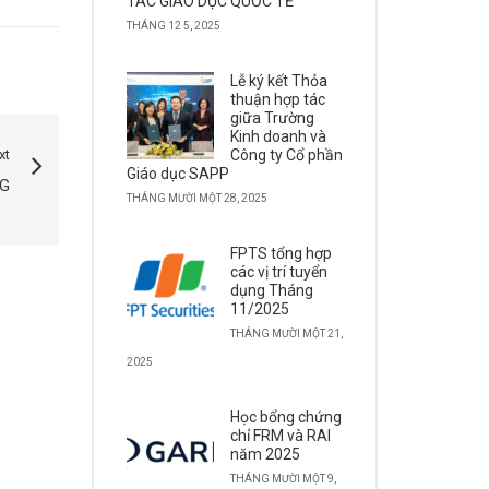
TÁC GIÁO DỤC QUỐC TẾ
THÁNG 12 5, 2025
Lễ ký kết Thỏa
thuận hợp tác
giữa Trường
Kinh doanh và
xt
Công ty Cổ phần
Giáo dục SAPP
NG
THÁNG MƯỜI MỘT 28, 2025
FPTS tổng hợp
các vị trí tuyển
dụng Tháng
11/2025
THÁNG MƯỜI MỘT 21,
2025
Học bổng chứng
chỉ FRM và RAI
năm 2025
THÁNG MƯỜI MỘT 9,