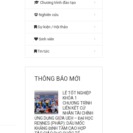
Chương trình đào tạo
Nghiên cứu
Sự kiện / Hội thảo
Sinh viên
Tin tức
THÔNG BÁO MỚI
LỄ TỐT NGHIỆP
KHÓA 1
CHƯƠNG TRÌNH
LIÊN KẾT CỬ
NHÂN TÀI CHÍNH
ỨNG DỤNG GIỮA UEH – ĐẠI HỌC
RENNES (PHÁP): DẤU MỐC
KHẲNG ĐỊNH TẦM CAO HỢP