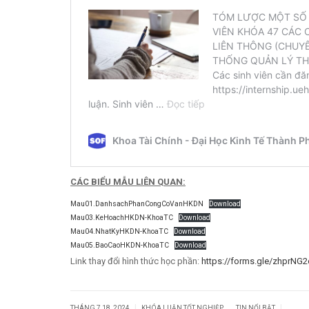
CÁC BIỂU MẪU LIÊN QUAN:
Mau01.DanhsachPhanCongCoVanHKDN
Download
Mau03.KeHoachHKDN-KhoaTC
Download
Mau04.NhatKyHKDN-KhoaTC
Download
Mau05.BaoCaoHKDN-KhoaTC
Download
Link thay đổi hình thức học phần:
https://forms.gle/zhprN
.
|
|
THÁNG 7 18, 2024
KHÓA LUẬN TỐT NGHIỆP
TIN NỔI BẬT