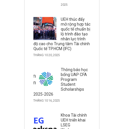
2025
UEH thúc đẩy
mở rộng hợp tác
quốc tế chuẩn bị
lộ trình đào tạo
nhân lực trình
độ cao cho Trung tâm Tài chính
Quốc tế TP.HCM (IFC)
THÁNG 10 20, 2025
Thông báo học
bổng UAP CFA
Program
Student
Scholarships
2025-2026
THÁNG 10 16, 2025
Khoa Tài chính
UEH triển khai
LSEG