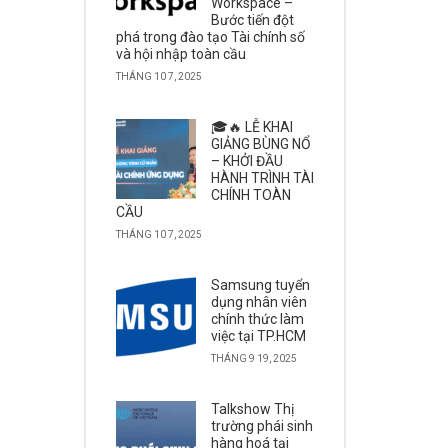
Workspace –
Bước tiến đột
phá trong đào tạo Tài chính số
và hội nhập toàn cầu
THÁNG 10 7, 2025
🎓🔥 LỄ KHAI
GIẢNG BÙNG NỔ
– KHỞI ĐẦU
HÀNH TRÌNH TÀI
CHÍNH TOÀN
CẦU
THÁNG 10 7, 2025
Samsung tuyển
dụng nhân viên
chính thức làm
việc tại TP.HCM
THÁNG 9 19, 2025
Talkshow Thị
trường phái sinh
hàng hoá tại