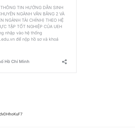
G2dvDHhoKuF7