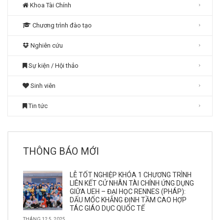
Khoa Tài Chính
Chương trình đào tạo
Nghiên cứu
Sự kiện / Hội thảo
Sinh viên
Tin tức
THÔNG BÁO MỚI
LỄ TỐT NGHIỆP KHÓA 1 CHƯƠNG TRÌNH
LIÊN KẾT CỬ NHÂN TÀI CHÍNH ỨNG DỤNG
GIỮA UEH – ĐẠI HỌC RENNES (PHÁP):
DẤU MỐC KHẲNG ĐỊNH TẦM CAO HỢP
TÁC GIÁO DỤC QUỐC TẾ
THÁNG 12 5, 2025