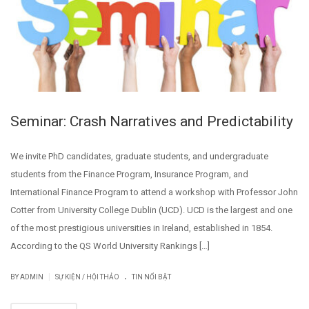
Seminar: Crash Narratives and Predictability
We invite PhD candidates, graduate students, and undergraduate
students from the Finance Program, Insurance Program, and
International Finance Program to attend a workshop with Professor John
Cotter from University College Dublin (UCD). UCD is the largest and one
of the most prestigious universities in Ireland, established in 1854.
According to the QS World University Rankings […]
.
|
BY
ADMIN
SỰ KIỆN / HỘI THẢO
TIN NỔI BẬT