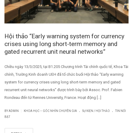
Hội thảo “Early warning system for currency
crises using long short-term memory and
gated recurrent unit neural networks”
Chiều ngày 13/3/2025, tại B1.205 Chương trình Tài chính quốc tế, Khoa Tài
chính, Trường Kinh doanh UEH đã tổ chức buổi Hội thảo “Early warning
system for currency crises using long short-term memory and gated
recurrent unit neural networks” được trình bày bởi Assoc. Prof. Fabien
Rondeau đến từ Rennes University, France. Hoạt động […]
.
.
|
BY
ADMIN
KHOA HỌC – GÓC NHÌN CHUYÊN GIA
SỰ KIỆN / HỘI THẢO
TIN NỔI
BẬT