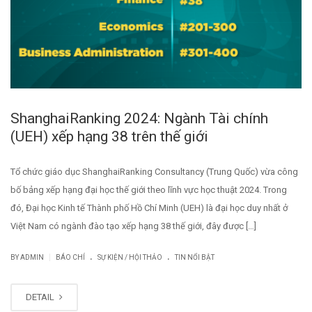
ShanghaiRanking 2024: Ngành Tài chính
(UEH) xếp hạng 38 trên thế giới
Tổ chức giáo dục ShanghaiRanking Consultancy (Trung Quốc) vừa công
bố bảng xếp hạng đại học thế giới theo lĩnh vực học thuật 2024. Trong
đó, Đại học Kinh tế Thành phố Hồ Chí Minh (UEH) là đại học duy nhất ở
Việt Nam có ngành đào tạo xếp hạng 38 thế giới, đây được […]
.
.
|
BY
ADMIN
BÁO CHÍ
SỰ KIỆN / HỘI THẢO
TIN NỔI BẬT
DETAIL