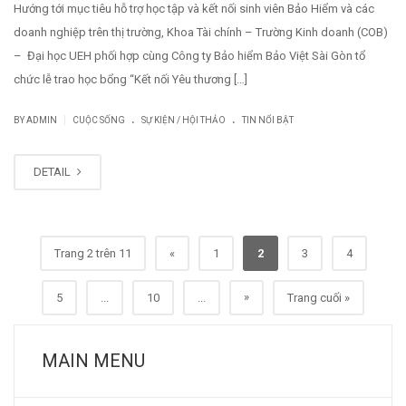
Hướng tới mục tiêu hỗ trợ học tập và kết nối sinh viên Bảo Hiểm và các
doanh nghiệp trên thị trường, Khoa Tài chính – Trường Kinh doanh (COB)
– Đại học UEH phối hợp cùng Công ty Bảo hiểm Bảo Việt Sài Gòn tổ
chức lễ trao học bổng “Kết nối Yêu thương […]
.
.
|
BY
ADMIN
CUỘC SỐNG
SỰ KIỆN / HỘI THẢO
TIN NỔI BẬT
DETAIL
Trang 2 trên 11
«
1
2
3
4
»
5
...
10
...
Trang cuối »
MAIN MENU