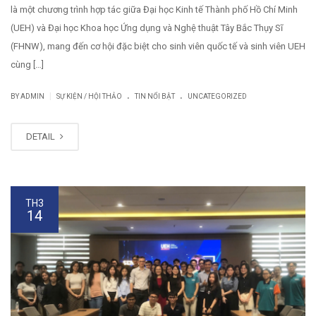
là một chương trình hợp tác giữa Đại học Kinh tế Thành phố Hồ Chí Minh
(UEH) và Đại học Khoa học Ứng dụng và Nghệ thuật Tây Bắc Thụy Sĩ
(FHNW), mang đến cơ hội đặc biệt cho sinh viên quốc tế và sinh viên UEH
cùng […]
.
.
|
BY
ADMIN
SỰ KIỆN / HỘI THẢO
TIN NỔI BẬT
UNCATEGORIZED
DETAIL
TH3
14