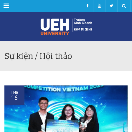
Menu
Sự kiện / Hội thảo
TH8
16