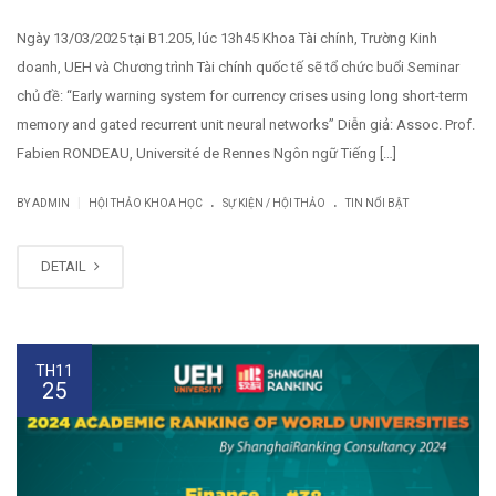
Ngày 13/03/2025 tại B1.205, lúc 13h45 Khoa Tài chính, Trường Kinh
doanh, UEH và Chương trình Tài chính quốc tế sẽ tổ chức buổi Seminar
chủ đề: “Early warning system for currency crises using long short-term
memory and gated recurrent unit neural networks” Diễn giả: Assoc. Prof.
Fabien RONDEAU, Université de Rennes Ngôn ngữ Tiếng […]
.
.
|
BY
ADMIN
HỘI THẢO KHOA HỌC
SỰ KIỆN / HỘI THẢO
TIN NỔI BẬT
DETAIL
TH11
25