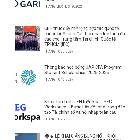
THÁNG MƯỜI MỘT 9, 2025
UEH thúc đẩy mở rộng hợp tác quốc tế
chuẩn bị lộ trình đào tạo nhân lực trình độ
cao cho Trung tâm Tài chính Quốc tế
TP.HCM (IFC)
THÁNG 10 20, 2025
Thông báo học bổng UAP CFA Program
Student Scholarships 2025-2026
THÁNG 10 16, 2025
Khoa Tài chính UEH triển khai LSEG
Workspace – Bước tiến đột phá trong đào
tạo Tài chính số và hội nhập toàn cầu
THÁNG 10 7, 2025
🎓🔥 LỄ KHAI GIẢNG BÙNG NỔ – KHỞI