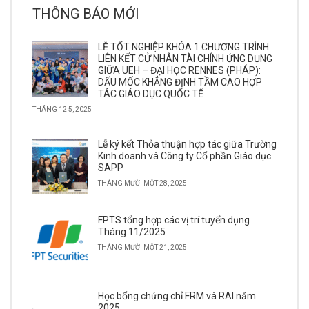
THÔNG BÁO MỚI
LỄ TỐT NGHIỆP KHÓA 1 CHƯƠNG TRÌNH
LIÊN KẾT CỬ NHÂN TÀI CHÍNH ỨNG DỤNG
GIỮA UEH – ĐẠI HỌC RENNES (PHÁP):
DẤU MỐC KHẲNG ĐỊNH TẦM CAO HỢP
TÁC GIÁO DỤC QUỐC TẾ
THÁNG 12 5, 2025
Lễ ký kết Thỏa thuận hợp tác giữa Trường
Kinh doanh và Công ty Cổ phần Giáo dục
SAPP
THÁNG MƯỜI MỘT 28, 2025
FPTS tổng hợp các vị trí tuyển dụng
Tháng 11/2025
THÁNG MƯỜI MỘT 21, 2025
Học bổng chứng chỉ FRM và RAI năm
2025