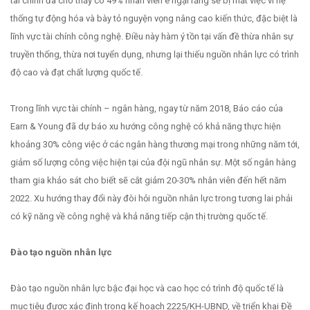
tài chính đã cho thấy có 49% nhân viên e ngại rằng sẽ bị mất việc vì hệ
thống tự động hóa và bày tỏ nguyện vọng nâng cao kiến thức, đặc biệt là
lĩnh vực tài chính công nghệ. Điều này hàm ý tồn tại vấn đề thừa nhân sự
truyền thống, thừa nơi tuyển dụng, nhưng lại thiếu nguồn nhân lực có trình
độ cao và đạt chất lượng quốc tế.
Trong lĩnh vực tài chính – ngân hàng, ngay từ năm 2018, Báo cáo của
Earn & Young đã dự báo xu hướng công nghệ có khả năng thực hiện
khoảng 30% công việc ở các ngân hàng thương mại trong những năm tới,
giảm số lượng công việc hiện tại của đội ngũ nhân sự. Một số ngân hàng
tham gia khảo sát cho biết sẽ cắt giảm 20-30% nhân viên đến hết năm
2022. Xu hướng thay đổi này đòi hỏi nguồn nhân lực trong tương lai phải
có kỹ năng về công nghệ và khả năng tiếp cận thị trường quốc tế.
Đào tạo nguồn nhân lực
Đào tạo nguồn nhân lực bậc đại học và cao học có trình độ quốc tế là
mục tiêu được xác định trong kế hoạch 2225/KH-UBND, về triển khai Đề