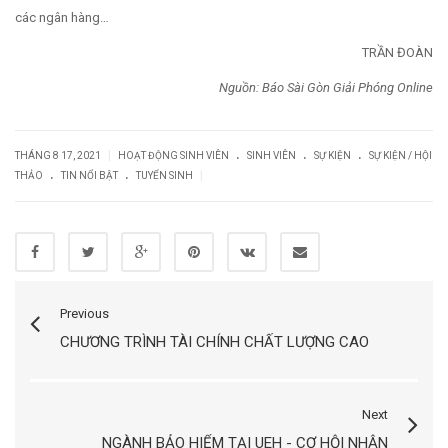
các ngân hàng…
TRẦN ĐOÀN
Nguồn: Báo Sài Gòn Giải Phóng Online
.
.
.
|
THÁNG 8 17, 2021
HOẠT ĐỘNG SINH VIÊN
SINH VIÊN
SỰ KIỆN
SỰ KIỆN / HỘI
.
.
|
THẢO
TIN NỔI BẬT
TUYỂN SINH
Previous
CHƯƠNG TRÌNH TÀI CHÍNH CHẤT LƯỢNG CAO
Next
NGÀNH BẢO HIỂM TẠI UEH - CƠ HỘI NHẬN