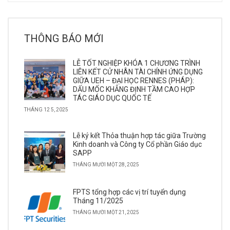
THÔNG BÁO MỚI
LỄ TỐT NGHIỆP KHÓA 1 CHƯƠNG TRÌNH
LIÊN KẾT CỬ NHÂN TÀI CHÍNH ỨNG DỤNG
GIỮA UEH – ĐẠI HỌC RENNES (PHÁP):
DẤU MỐC KHẲNG ĐỊNH TẦM CAO HỢP
TÁC GIÁO DỤC QUỐC TẾ
THÁNG 12 5, 2025
Lễ ký kết Thỏa thuận hợp tác giữa Trường
Kinh doanh và Công ty Cổ phần Giáo dục
SAPP
THÁNG MƯỜI MỘT 28, 2025
FPTS tổng hợp các vị trí tuyển dụng
Tháng 11/2025
THÁNG MƯỜI MỘT 21, 2025