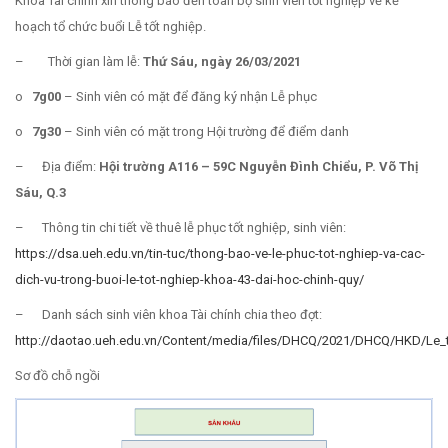
Khoa Tài chính xin thông báo đến toàn bộ sinh viên tốt nghiệp về kế
hoạch tổ chức buổi Lễ tốt nghiệp.
– Thời gian làm lễ:
Thứ Sáu, ngày 26/03/2021
o
7g00
– Sinh viên có mặt để đăng ký nhận Lễ phục
o
7g30
– Sinh viên có mặt trong Hội trường để điểm danh
– Địa điểm:
Hội trường A116 – 59C Nguyễn Đình Chiểu, P. Võ Thị
Sáu, Q.3
– Thông tin chi tiết về thuê lễ phục tốt nghiệp, sinh viên:
https://dsa.ueh.edu.vn/tin-tuc/thong-bao-ve-le-phuc-tot-nghiep-va-cac-
dich-vu-trong-buoi-le-tot-nghiep-khoa-43-dai-hoc-chinh-quy/
– Danh sách sinh viên khoa Tài chính chia theo đợt:
http://daotao.ueh.edu.vn/Content/media/files/DHCQ/2021/DHCQ/HKD/
Sơ đồ chỗ ngồi