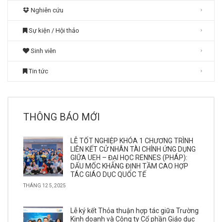
Nghiên cứu
Sự kiện / Hội thảo
Sinh viên
Tin tức
THÔNG BÁO MỚI
LỄ TỐT NGHIỆP KHÓA 1 CHƯƠNG TRÌNH
LIÊN KẾT CỬ NHÂN TÀI CHÍNH ỨNG DỤNG
GIỮA UEH – ĐẠI HỌC RENNES (PHÁP):
DẤU MỐC KHẲNG ĐỊNH TẦM CAO HỢP
TÁC GIÁO DỤC QUỐC TẾ
THÁNG 12 5, 2025
Lễ ký kết Thỏa thuận hợp tác giữa Trường
Kinh doanh và Công ty Cổ phần Giáo dục