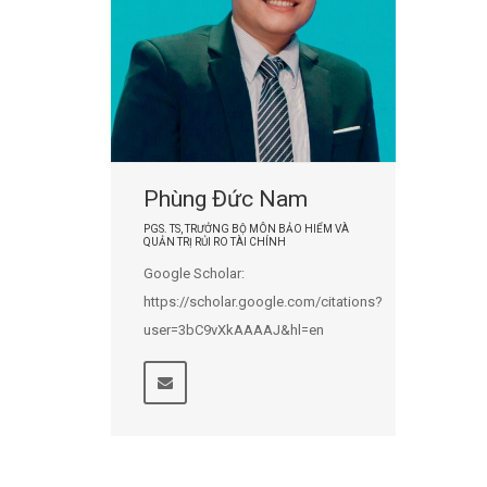
Phùng Đức Nam
PGS. TS, TRƯỞNG BỘ MÔN BẢO HIỂM VÀ
QUẢN TRỊ RỦI RO TÀI CHÍNH
Google Scholar:
https://scholar.google.com/citations?
user=3bC9vXkAAAAJ&hl=en