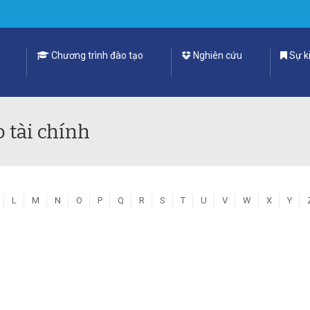
Chương trình đào tạo
Nghiên cứu
Sự ki
o tài chính
L
M
N
O
P
Q
R
S
T
U
V
W
X
Y