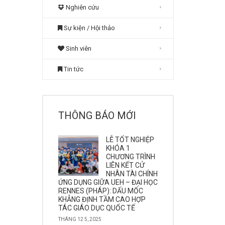
Nghiên cứu
Sự kiện / Hội thảo
Sinh viên
Tin tức
THÔNG BÁO MỚI
LỄ TỐT NGHIỆP
KHÓA 1
CHƯƠNG TRÌNH
LIÊN KẾT CỬ
NHÂN TÀI CHÍNH
ỨNG DỤNG GIỮA UEH – ĐẠI HỌC
RENNES (PHÁP): DẤU MỐC
KHẲNG ĐỊNH TẦM CAO HỢP
TÁC GIÁO DỤC QUỐC TẾ
THÁNG 12 5, 2025