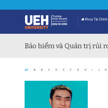
Khoa Tài Chính
Bảo hiểm và Quản trị rủi r
All
A
B
C
D
E
F
G
H
I
J
K