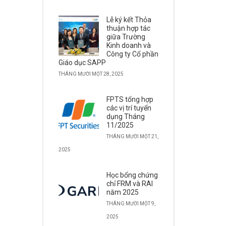
Lễ ký kết Thỏa
thuận hợp tác
giữa Trường
Kinh doanh và
Công ty Cổ phần
Giáo dục SAPP
THÁNG MƯỜI MỘT 28, 2025
FPTS tổng hợp
các vị trí tuyển
dụng Tháng
11/2025
THÁNG MƯỜI MỘT 21,
2025
Học bổng chứng
chỉ FRM và RAI
năm 2025
THÁNG MƯỜI MỘT 9,
2025