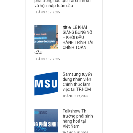
phá trong đào tạo Tài chính số
và hội nhập toàn cầu
THÁNG 10 7, 2025
🎓🔥 LỄ KHAI
GIẢNG BÙNG NỔ
– KHỞI ĐẦU
HÀNH TRÌNH TÀI
CHÍNH TOÀN
CẦU
THÁNG 10 7, 2025
Samsung tuyển
dụng nhân viên
chính thức làm
việc tại TP.HCM
THÁNG 9 19, 2025
Talkshow Thị
trường phái sinh
hàng hoá tại
Việt Nam
THÁNG 9 15, 2025