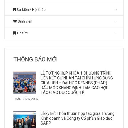
Sự kiện / Hội thảo
Sinh viên
Tin tức
THÔNG BÁO MỚI
LỄ TỐT NGHIỆP KHÓA 1 CHƯƠNG TRÌNH
LIÊN KẾT CỬ NHÂN TÀI CHÍNH ỨNG DỤNG
GIỮA UEH – ĐẠI HỌC RENNES (PHÁP):
DẤU MỐC KHẲNG ĐỊNH TẦM CAO HỢP
TÁC GIÁO DỤC QUỐC TẾ
THÁNG 12 5, 2025
Lễ ký kết Thỏa thuận hợp tác giữa Trường
Kinh doanh và Công ty Cổ phần Giáo dục
SAPP