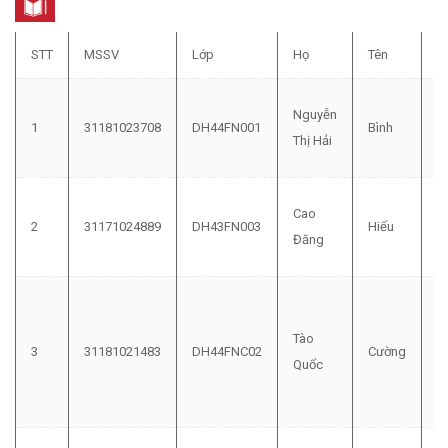
STT
MSSV
Lớp
Họ
Tên
N
Nguyễn
1
31181023708
DH44FN001
Bình
1
Thị Hải
Cao
2
31171024889
DH43FN003
Hiếu
1
Đăng
Tào
3
31181021483
DH44FNC02
Cường
1
Quốc