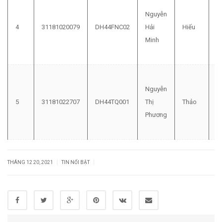
Nguyễn
4
31181020079
DH44FNC02
Hải
Hiếu
2
Minh
Nguyễn
5
31181022707
DH44TQ001
Thị
Thảo
1
Phương
|
|
THÁNG 12 20, 2021
TIN NỔI BẬT