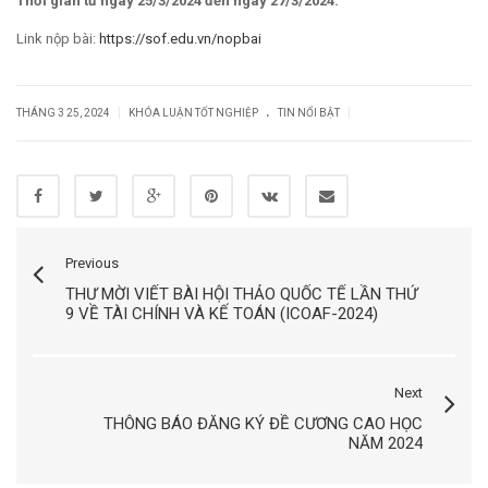
Thời gian từ ngày 25/3/2024 đến ngày 27/3/2024.
Link nộp bài:
https://sof.edu.vn/nopbai
.
|
|
THÁNG 3 25, 2024
KHÓA LUẬN TỐT NGHIỆP
TIN NỔI BẬT
Previous
THƯ MỜI VIẾT BÀI HỘI THẢO QUỐC TẾ LẦN THỨ
9 VỀ TÀI CHÍNH VÀ KẾ TOÁN (ICOAF-2024)
Next
THÔNG BÁO ĐĂNG KÝ ĐỀ CƯƠNG CAO HỌC
NĂM 2024