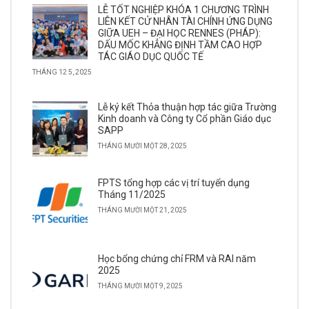
LỄ TỐT NGHIỆP KHÓA 1 CHƯƠNG TRÌNH
LIÊN KẾT CỬ NHÂN TÀI CHÍNH ỨNG DỤNG
GIỮA UEH – ĐẠI HỌC RENNES (PHÁP):
DẤU MỐC KHẲNG ĐỊNH TẦM CAO HỢP
TÁC GIÁO DỤC QUỐC TẾ
THÁNG 12 5, 2025
Lễ ký kết Thỏa thuận hợp tác giữa Trường
Kinh doanh và Công ty Cổ phần Giáo dục
SAPP
THÁNG MƯỜI MỘT 28, 2025
FPTS tổng hợp các vị trí tuyển dụng
Tháng 11/2025
THÁNG MƯỜI MỘT 21, 2025
Học bổng chứng chỉ FRM và RAI năm
2025
THÁNG MƯỜI MỘT 9, 2025