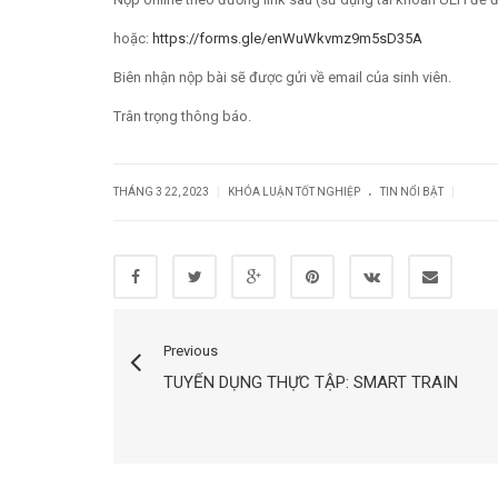
hoặc:
https://forms.gle/enWuWkvmz9m5sD35A
Biên nhận nộp bài sẽ được gửi về email của sinh viên.
Trân trọng thông báo.
.
|
|
THÁNG 3 22, 2023
KHÓA LUẬN TỐT NGHIỆP
TIN NỔI BẬT
Previous
TUYỂN DỤNG THỰC TẬP: SMART TRAIN