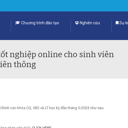
Chương trình đào tạo
Nghiên cứu
Sự ki
ốt nghiệp online cho sinh viên
Liên thông
 Chính các khóa CQ, VB2 và LT học kỳ đầu tháng 3/2023 như sau:
đăng nhập nộp bài):
CLICK HERE