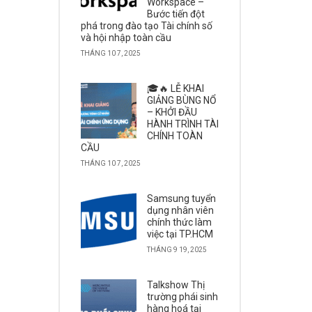
Workspace –
Bước tiến đột
phá trong đào tạo Tài chính số
và hội nhập toàn cầu
THÁNG 10 7, 2025
🎓🔥 LỄ KHAI
GIẢNG BÙNG NỔ
– KHỞI ĐẦU
HÀNH TRÌNH TÀI
CHÍNH TOÀN
CẦU
THÁNG 10 7, 2025
Samsung tuyển
dụng nhân viên
chính thức làm
việc tại TP.HCM
THÁNG 9 19, 2025
Talkshow Thị
trường phái sinh
hàng hoá tại