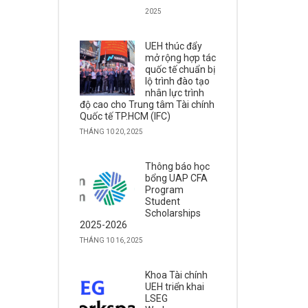
2025
UEH thúc đẩy
mở rộng hợp tác
quốc tế chuẩn bị
lộ trình đào tạo
nhân lực trình
độ cao cho Trung tâm Tài chính
Quốc tế TP.HCM (IFC)
THÁNG 10 20, 2025
Thông báo học
bổng UAP CFA
Program
Student
Scholarships
2025-2026
THÁNG 10 16, 2025
Khoa Tài chính
UEH triển khai
LSEG