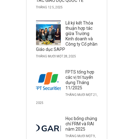
TÁC GIÁO DỤC QUỐC TẾ
THÁNG 12 5, 2025
Lễ ký kết Thỏa
thuận hợp tác
giữa Trường
Kinh doanh và
Công ty Cổ phần
Giáo dục SAPP
THÁNG MƯỜI MỘT 28, 2025
FPTS tổng hợp
các vị trí tuyển
dụng Tháng
11/2025
THÁNG MƯỜI MỘT 21,
2025
Học bổng chứng
chỉ FRM và RAI
năm 2025
THÁNG MƯỜI MỘT 9,