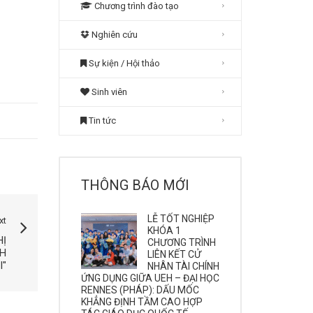
Chương trình đào tạo
Nghiên cứu
Sự kiện / Hội thảo
Sinh viên
Tin tức
THÔNG BÁO MỚI
LỄ TỐT NGHIỆP
xt
KHÓA 1
HỊ
CHƯƠNG TRÌNH
NH
LIÊN KẾT CỬ
I"
NHÂN TÀI CHÍNH
ỨNG DỤNG GIỮA UEH – ĐẠI HỌC
RENNES (PHÁP): DẤU MỐC
KHẲNG ĐỊNH TẦM CAO HỢP