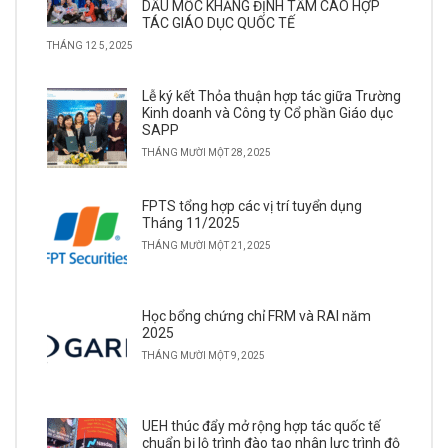
DẤU MỐC KHẲNG ĐỊNH TẦM CAO HỢP
TÁC GIÁO DỤC QUỐC TẾ
THÁNG 12 5, 2025
Lễ ký kết Thỏa thuận hợp tác giữa Trường
Kinh doanh và Công ty Cổ phần Giáo dục
SAPP
THÁNG MƯỜI MỘT 28, 2025
FPTS tổng hợp các vị trí tuyển dụng
Tháng 11/2025
THÁNG MƯỜI MỘT 21, 2025
Học bổng chứng chỉ FRM và RAI năm
2025
THÁNG MƯỜI MỘT 9, 2025
UEH thúc đẩy mở rộng hợp tác quốc tế
chuẩn bị lộ trình đào tạo nhân lực trình độ