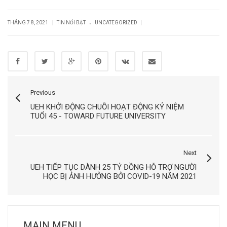
.
|
|
THÁNG 7 8, 2021
TIN NỔI BẬT
UNCATEGORIZED
Previous
UEH KHỞI ĐỘNG CHUỖI HOẠT ĐỘNG KỶ NIỆM
TUỔI 45 - TOWARD FUTURE UNIVERSITY
Next
UEH TIẾP TỤC DÀNH 25 TỶ ĐỒNG HỖ TRỢ NGƯỜI
HỌC BỊ ẢNH HƯỞNG BỞI COVID-19 NĂM 2021
MAIN MENU