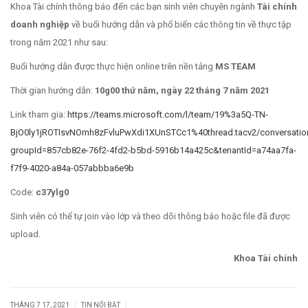
Khoa Tài chính thông báo đến các bạn sinh viên chuyên ngành
Tài chính
doanh nghiệp
về buổi hướng dẫn và phổ biến các thông tin về thực tập
trong năm 2021 như sau:
Buổi hướng dẫn được thực hiện online trên nền tảng
MS TEAM
Thời gian hướng dẫn:
10g00 thứ năm, ngày 22 tháng 7 năm 2021
Link tham gia:
https://teams.microsoft.com/l/team/19%3a5Q-TN-
BjO0ly1jROTIsvNOmh8zFvluPwXdi1XUnSTCc1%40thread.tacv2/conversatio
groupId=857cb82e-76f2-4fd2-b5bd-5916b14a425c&tenantId=a74aa7fa-
f7f9-4020-a84a-057abbba6e9b
Code:
c37ylg0
Sinh viên có thể tự join vào lớp và theo dõi thông báo hoặc file đã được
upload.
Khoa Tài chính
|
|
THÁNG 7 17, 2021
TIN NỔI BẬT