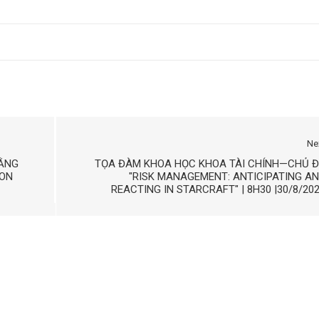
Ne
BẰNG
TỌA ĐÀM KHOA HỌC KHOA TÀI CHÍNH—CHỦ Đ
HON
"RISK MANAGEMENT: ANTICIPATING A
REACTING IN STARCRAFT" | 8H30 |30/8/20