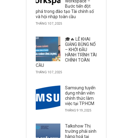
Workspace –
Bước tiến đột
phá trong đào tạo Tài chính số
và hội nhập toàn cầu
THÁNG 10 7, 2025
🎓🔥 LỄ KHAI
GIẢNG BÙNG NỔ
– KHỞI ĐẦU
HÀNH TRÌNH TÀI
CHÍNH TOÀN
CẦU
THÁNG 10 7, 2025
Samsung tuyển
dụng nhân viên
chính thức làm
việc tại TP.HCM
THÁNG 9 19, 2025
Talkshow Thị
trường phái sinh
hàng hoá tại