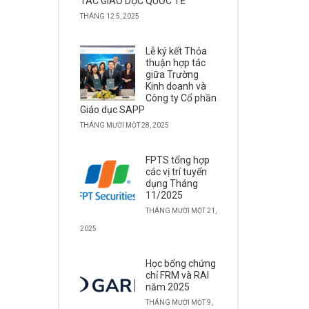
TÁC GIÁO DỤC QUỐC TẾ
THÁNG 12 5, 2025
Lễ ký kết Thỏa
thuận hợp tác
giữa Trường
Kinh doanh và
Công ty Cổ phần
Giáo dục SAPP
THÁNG MƯỜI MỘT 28, 2025
FPTS tổng hợp
các vị trí tuyển
dụng Tháng
11/2025
THÁNG MƯỜI MỘT 21,
2025
Học bổng chứng
chỉ FRM và RAI
năm 2025
THÁNG MƯỜI MỘT 9,