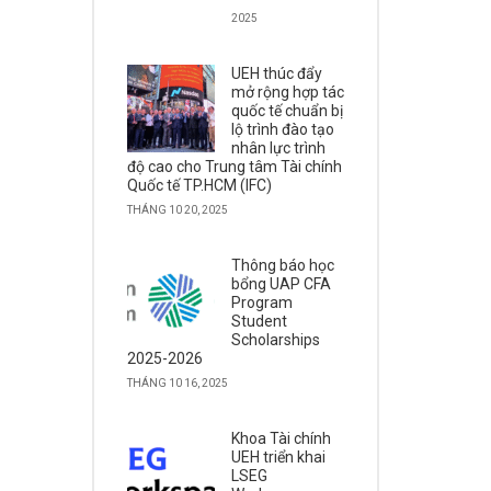
2025
UEH thúc đẩy
mở rộng hợp tác
quốc tế chuẩn bị
lộ trình đào tạo
nhân lực trình
độ cao cho Trung tâm Tài chính
Quốc tế TP.HCM (IFC)
THÁNG 10 20, 2025
Thông báo học
bổng UAP CFA
Program
Student
Scholarships
2025-2026
THÁNG 10 16, 2025
Khoa Tài chính
UEH triển khai
LSEG