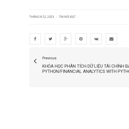
|
|
THÁNG 8 22, 2023
TIN NỔI BẬT
Previous
KHÓA HỌC PHÂN TÍCH DỮ LIỆU TÀI CHÍNH 
PYTHON/FINANCIAL ANALYTICS WITH PYT