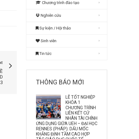
Chương trình đào tạo
Nghiên cứu
Sự kiện / Hội thảo
Sinh viên
Tin tức
xt
Ề
ND
THÔNG BÁO MỚI
23
LỄ TỐT NGHIỆP
KHÓA 1
CHƯƠNG TRÌNH
LIÊN KẾT CỬ
NHÂN TÀI CHÍNH
ỨNG DỤNG GIỮA UEH – ĐẠI HỌC
RENNES (PHÁP): DẤU MỐC
KHẲNG ĐỊNH TẦM CAO HỢP