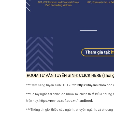
ROOM TƯ VẤN TUYỂN SINH:
CLICK HERE
(Thời 
***Cẩm nang tuyển sinh UEH 2022:
https://tuyensinhdaihoc
***Sổ tay nghề tài chính do Khoa Tài chính thiết kế là nhữn
hiện nay:
https://rennes.sof.edu.vn/handbook
***Thông tin giới thiệu các ngành, chuyên ngành, và chương t