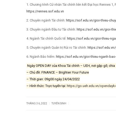
1. Chương trình Cử nhân Tài chính liên kết Đại học Rennes 1,
https://rennes.sof.edu.vn
2. Chuyên ngành Tài chính:
https://sof.edu.vn/gioi-thieu-chu
3. Chuyên ngành Đầu tư Tài chính:
https://sof.edu.vn/gioi-th
4. Ngành Tài chính Quốc tế:
https://sof.edu.vn/gioi-thieu-nga
5. Chuyên ngành Quản trị Rủi ro Tài chính:
https://sof.edu.vn/
6. Ngành Bảo hiểm:
https://sof.edu.vn/gioi-thieu-nganh-bao
Ngày OPEN DAY của Khoa Tài chính – UEH, nơi gặp gỡ, chia sẻ
– Chủ đề: FINANCE – Brighten Your Future
– Thời gian: 09g00 ngày 24/04/2022
– Hình thức: Trực tuyến tại:
https://go.ueh.edu.vn/opendayk
|
|
THÁNG 3 6, 2022
TUYỂN SINH