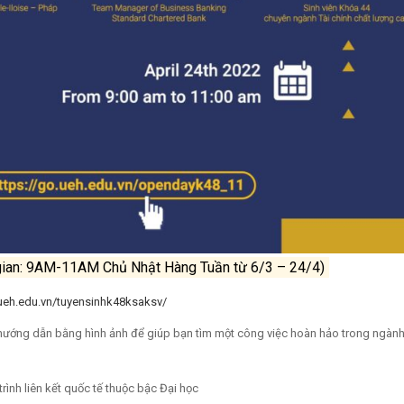
gian: 9AM-11AM Chủ Nhật Hàng Tuần từ 6/3 – 24/4)
.ueh.edu.vn/tuyensinhk48ksaksv/
g hướng dẫn bằng hình ảnh để giúp bạn tìm một công việc hoàn hảo trong ngành 
rình liên kết quốc tế thuộc bậc Đại học