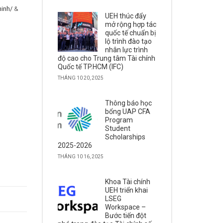
hinh/
&
UEH thúc đẩy
mở rộng hợp tác
quốc tế chuẩn bị
lộ trình đào tạo
nhân lực trình
độ cao cho Trung tâm Tài chính
Quốc tế TP.HCM (IFC)
THÁNG 10 20, 2025
Thông báo học
bổng UAP CFA
Program
Student
Scholarships
2025-2026
THÁNG 10 16, 2025
Khoa Tài chính
UEH triển khai
LSEG
Workspace –
Bước tiến đột