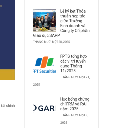
Lễ ký kết Thỏa
thuận hợp tác
giữa Trường
Kinh doanh và
Công ty Cổ phần
Giáo dục SAPP
THÁNG MƯỜI MỘT 28, 2025
FPTS tổng hợp
các vị trí tuyển
dụng Tháng
11/2025
THÁNG MƯỜI MỘT 21,
2025
Học bổng chứng
chỉ FRM và RAI
tài chính
năm 2025
THÁNG MƯỜI MỘT 9,
2025