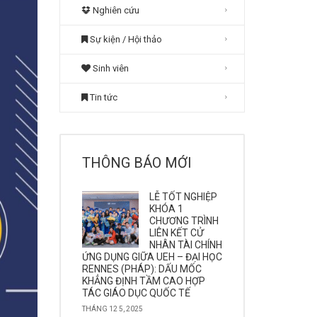
Nghiên cứu
Sự kiện / Hội thảo
Sinh viên
Tin tức
THÔNG BÁO MỚI
LỄ TỐT NGHIỆP
KHÓA 1
CHƯƠNG TRÌNH
LIÊN KẾT CỬ
NHÂN TÀI CHÍNH
ỨNG DỤNG GIỮA UEH – ĐẠI HỌC
RENNES (PHÁP): DẤU MỐC
KHẲNG ĐỊNH TẦM CAO HỢP
TÁC GIÁO DỤC QUỐC TẾ
THÁNG 12 5, 2025