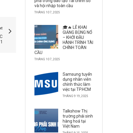
phá trong đào tạo Tài chính số
và hội nhập toàn cầu
THÁNG 10 7, 2025
🎓🔥 LỄ KHAI
xt
GIẢNG BÙNG NỔ
ỐC
– KHỞI ĐẦU
 1
HÀNH TRÌNH TÀI
CHÍNH TOÀN
CẦU
THÁNG 10 7, 2025
Samsung tuyển
dụng nhân viên
chính thức làm
việc tại TP.HCM
THÁNG 9 19, 2025
Talkshow Thị
trường phái sinh
hàng hoá tại
Việt Nam
THÁNG 9 15, 2025